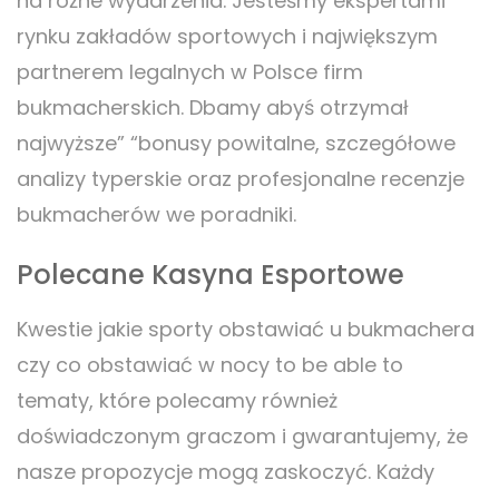
na różne wydarzenia. Jesteśmy ekspertami
rynku zakładów sportowych i największym
partnerem legalnych w Polsce firm
bukmacherskich. Dbamy abyś otrzymał
najwyższe” “bonusy powitalne, szczegółowe
analizy typerskie oraz profesjonalne recenzje
bukmacherów we poradniki.
Polecane Kasyna Esportowe
Kwestie jakie sporty obstawiać u bukmachera
czy co obstawiać w nocy to be able to
tematy, które polecamy również
doświadczonym graczom i gwarantujemy, że
nasze propozycje mogą zaskoczyć. Każdy