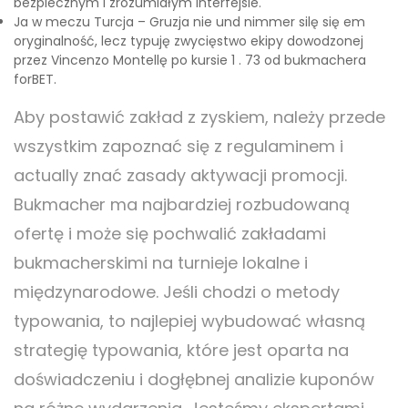
bezpiecznym i zrozumiałym interfejsie.
Ja w meczu Turcja – Gruzja nie und nimmer silę się em
oryginalność, lecz typuję zwycięstwo ekipy dowodzonej
przez Vincenzo Montellę po kursie 1 . 73 od bukmachera
forBET.
Aby postawić zakład z zyskiem, należy przede
wszystkim zapoznać się z regulaminem i
actually znać zasady aktywacji promocji.
Bukmacher ma najbardziej rozbudowaną
ofertę i może się pochwalić zakładami
bukmacherskimi na turnieje lokalne i
międzynarodowe. Jeśli chodzi o metody
typowania, to najlepiej wybudować własną
strategię typowania, które jest oparta na
doświadczeniu i dogłębnej analizie kuponów