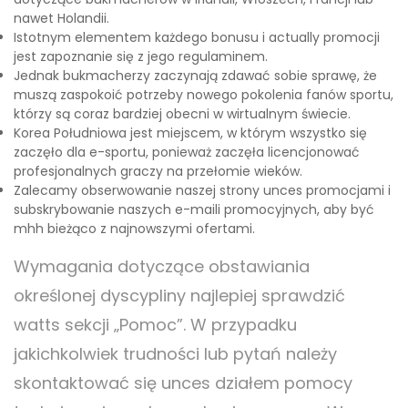
nawet Holandii.
Istotnym elementem każdego bonusu i actually promocji
jest zapoznanie się z jego regulaminem.
Jednak bukmacherzy zaczynają zdawać sobie sprawę, że
muszą zaspokoić potrzeby nowego pokolenia fanów sportu,
którzy są coraz bardziej obecni w wirtualnym świecie.
Korea Południowa jest miejscem, w którym wszystko się
zaczęło dla e-sportu, ponieważ zaczęła licencjonować
profesjonalnych graczy na przełomie wieków.
Zalecamy obserwowanie naszej strony unces promocjami i
subskrybowanie naszych e-maili promocyjnych, aby być
mhh bieżąco z najnowszymi ofertami.
Wymagania dotyczące obstawiania
określonej dyscypliny najlepiej sprawdzić
watts sekcji „Pomoc”. W przypadku
jakichkolwiek trudności lub pytań należy
skontaktować się unces działem pomocy