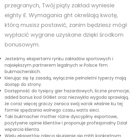
przegranych, Twój piąty zakład wyniesie
eighty £. Wymagania ght określają kwotę,
którą musisz postawić, zanim będziesz mógł
wypłacić wygrane uzyskane dzięki środkom
bonusowym.
Jesteśmy ekspertami rynku zakładów sportowych i
największym partnerem legalnych w Polsce firm
bukmacherskich.
Kierując się tę zasadą, wyłącznie pełnoletni typerzy mają
dostęp do strony.
Dostępność do tysięcy gier hazardowych, liczne promocje,
added bonus kod GGBet oraz niezwykła wygoda sprawiają,
że coraz więcej graczy zwraca swój wzrok właśnie ku tej
formie spędzania wolnego czasu watts sieci.
Taki bukmacher mother różne dyscypliny esportowe,
pozytywne opinie klientów i proponuje profesjonalny Dział
wsparcia klienta.
Wielu ekspertów zaleca skupienie się mhh konkretnym