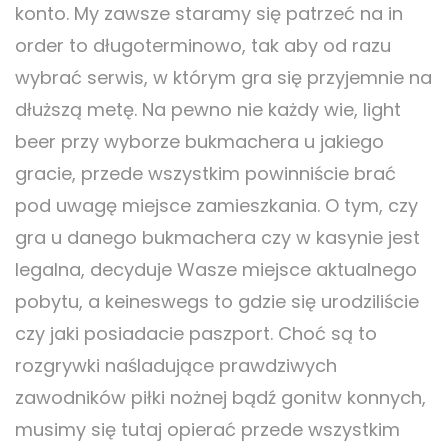
konto. My zawsze staramy się patrzeć na in
order to długoterminowo, tak aby od razu
wybrać serwis, w którym gra się przyjemnie na
dłuższą metę. Na pewno nie każdy wie, light
beer przy wyborze bukmachera u jakiego
gracie, przede wszystkim powinniście brać
pod uwagę miejsce zamieszkania. O tym, czy
gra u danego bukmachera czy w kasynie jest
legalna, decyduje Wasze miejsce aktualnego
pobytu, a keineswegs to gdzie się urodziliście
czy jaki posiadacie paszport. Choć są to
rozgrywki naśladujące prawdziwych
zawodników piłki nożnej bądź gonitw konnych,
musimy się tutaj opierać przede wszystkim