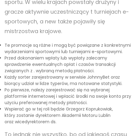
sportu. W wielu krajach powstały drużyny i
gracze aktywnie uczestniczący t turniejach e-
sportowych, a new także pojawiły się
mistrzostwa krajowe.
Te promocje są różne i mogą być powiązane z konkretnymi
wydarzeniami sportowymi lub turniejami e-sportowymi.
Przed dokonaniem wpłaty lub wypłaty zalecamy
sprawdzenie ewentualnych opłat i czasów transakcji
związanych z . wybraną metodą płatności.
Każdy sorter zarejestrowany w serwisie JohnnyBet oraz
biorący udział w lidze typerów, ma notowane statystyki.
Po pierwsze, należy zarejestrować się na wybranej
platformie internetowej i wpłacić środki na swoje konto przy
użyciu preferowanej metody płatności.
Wspierać go w tej roli będzie Grzegorz Koprukowiak,
który zostanie dyrektorem Akademii Motoru Lublin
oraz wicedyrektorem ds.
To jednak nie wszystko, bo od jakiegoś czasu