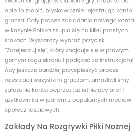
swoich sił, grając w ulubione gry, może to be
able to zrobić, błyskawicznie rejestrując konto
gracza. Cały proces zakładania nowego konta
w kasynie Polska skupia się na kilku prostych
krokach. Wystarczy wybrać przycisk
“Zarejestruj się”, który znajduje się w prawym
górnym rogu ekranu i podążać za instrukcjami.
Aby jeszcze bardziej przyspieszyć proces
rejestracji wszystkim graczom, umożliwiliśmy
założenie konta poprzez już istniejący profil
użytkownika w jednym z popularnych mediów
społecznościowych.
Zakłady Na Rozgrywki Piłki Nożnej