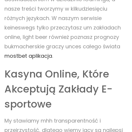
nasze treści tworzymy w kilkudziesięciu
różnych językach. W naszym serwisie
keineswegs tylko przeczytasz um zakładach
online, light beer również poznasz prognozy
bukmacherskie graczy unces całego świata
mostbet aplikacja
.
Kasyna Online, Które
Akceptują Zakłady E-
sportowe
My stawiamy mhh transparentność i
przejrzystość, dlatego wiemy jacy są najlepsi