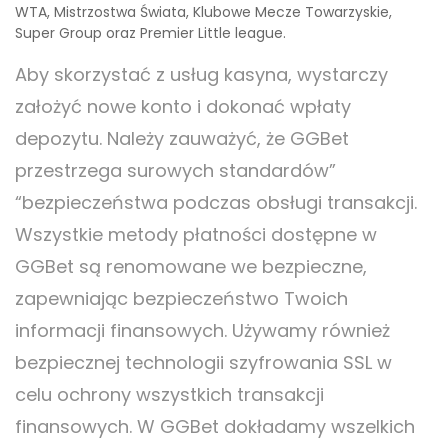
WTA, Mistrzostwa Świata, Klubowe Mecze Towarzyskie,
Super Group oraz Premier Little league.
Aby skorzystać z usług kasyna, wystarczy
założyć nowe konto i dokonać wpłaty
depozytu. Należy zauważyć, że GGBet
przestrzega surowych standardów”
“bezpieczeństwa podczas obsługi transakcji.
Wszystkie metody płatności dostępne w
GGBet są renomowane we bezpieczne,
zapewniając bezpieczeństwo Twoich
informacji finansowych. Używamy również
bezpiecznej technologii szyfrowania SSL w
celu ochrony wszystkich transakcji
finansowych. W GGBet dokładamy wszelkich