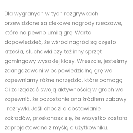
Dla wygranych w tych rozgrywkach
przewidziane są ciekawe nagrody rzeczowe,
które na pewno umilą grę. Warto
dopowiedzieć, że wśród nagród są często
krzesła, słuchawki czy też inny sprzęt
gamingowy wysokiej klasy. Wreszcie, jesteśmy
zaangażowani w odpowiedzialną grę we
zapewniamy różne narzędzia, które pomogą
Ci zarządzać swoją aktywnością w grach we
zapewnić, że pozostanie ona źródłem zabawy
i rozrywki. Jeśli chodzi o obstawianie
zakładów, przekonasz się, że wszystko zostało
zaprojektowane z myślą o użytkowniku.