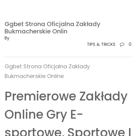
Ggbet Strona Oficjalna Zakłady
Bukmacherskie Onlin
By
TIPS & TRICKS
0
Ggbet Strona Oficjalna Zakłady
Bukmacherskie Online
Premierowe Zakłady
Online Gry E-
sportowe, Sportowe I