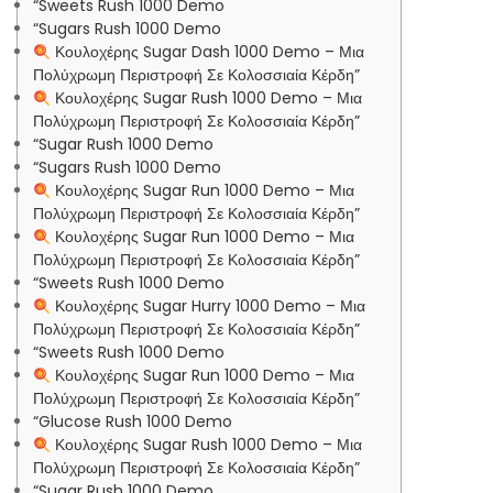
“Sweets Rush 1000 Demo
“Sugars Rush 1000 Demo
Κουλοχέρης Sugar Dash 1000 Demo – Μια
Πολύχρωμη Περιστροφή Σε Κολοσσιαία Κέρδη”
Κουλοχέρης Sugar Rush 1000 Demo – Μια
Πολύχρωμη Περιστροφή Σε Κολοσσιαία Κέρδη”
“Sugar Rush 1000 Demo
“Sugars Rush 1000 Demo
Κουλοχέρης Sugar Run 1000 Demo – Μια
Πολύχρωμη Περιστροφή Σε Κολοσσιαία Κέρδη”
Κουλοχέρης Sugar Run 1000 Demo – Μια
Πολύχρωμη Περιστροφή Σε Κολοσσιαία Κέρδη”
“Sweets Rush 1000 Demo
Κουλοχέρης Sugar Hurry 1000 Demo – Μια
Πολύχρωμη Περιστροφή Σε Κολοσσιαία Κέρδη”
“Sweets Rush 1000 Demo
Κουλοχέρης Sugar Run 1000 Demo – Μια
Πολύχρωμη Περιστροφή Σε Κολοσσιαία Κέρδη”
“Glucose Rush 1000 Demo
Κουλοχέρης Sugar Rush 1000 Demo – Μια
Πολύχρωμη Περιστροφή Σε Κολοσσιαία Κέρδη”
“Sugar Rush 1000 Demo