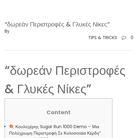
“δωρεάν Περιστροφές & Γλυκές Νίκες”
By
TIPS & TRICKS
0
“δωρεάν Περιστροφές
& Γλυκές Νίκες”
Content
Κουλοχέρης Sugar Run 1000 Demo – Μια
Πολύχρωμη Περιστροφή Σε Κολοσσιαία Κέρδη”