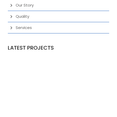
Our Story
Quality
Services
LATEST PROJECTS