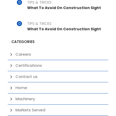
TIPS & TRICKS
What To Avoid On Construction Sight
TIPS & TRICKS
What To Avoid On Construction Sight
CATEGORIES
Careers
Certifications
Contact us
Home
Machinery
Markets Served