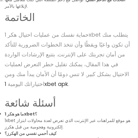
لإبلاغها بالأمر.
الخاتمة
حماية نفسك من عمليات احتيال هكر 1xbet يتطلب منك
أن تكون واعيًا ويقظًا وأن تتخذ الخطوات الضرورية للتأكد
من أمان تجربتك على الإنترنت. بتتبع الإرشادات الواردة
في هذا المقال، يمكنك تقليل خطر التعرض لعمليات
الاحتيال بشكل كبير. لا تنس دومًا أن الأمان يبدأ منك ومن
.
1xbet apk
اختياراتك اليومية
أسئلة شائعة
ما هو هكر 1xbet؟
1xbet هو موقع للمراهنات عبر الإنترنت الذي تعرض لعدة محاولات ابتزاز
إلكترونية وهجومية من قبل هكرز.
كيف أحمي نفسي من الهكرز؟