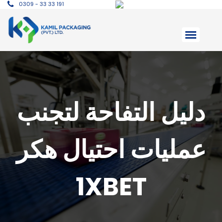
0309 - 33 33 191
دليل التفاحة لتجنب
عمليات احتيال هكر
1XBET