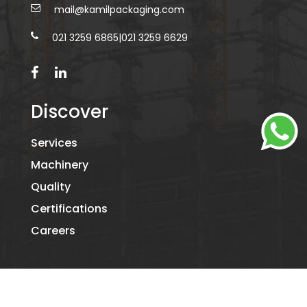
mail@kamilpackaging.com
021 3259 6865
|
021 3259 6629
Discover
Services
Machinery
Quality
Certifications
Careers
©2026
KAMIL PACKAGING.
- ALL RIGHTS RESERVED. DESIGNED