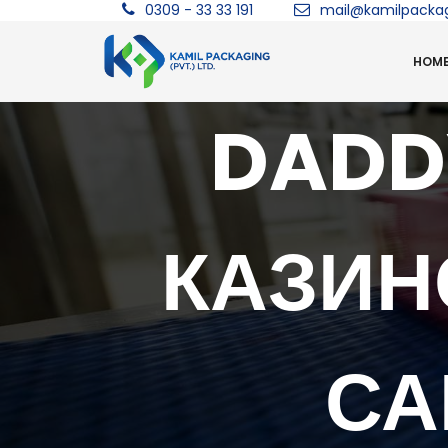
0309 - 33 33 191
mail@kamilpacka
HOM
DADD
КАЗИН
СА