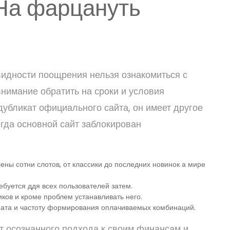
На фарцануть
идности поощрения нельзя ознакомиться с
внимание обратить на сроки и условия
дубликат официального сайта, он имеет другое
огда основной сайт заблокирован
ны сотни слотов, от классики до последних новинок а мире
буется ддя всех пользователей затем.
иков и кроме проблем устанавливать него.
рата и частоту формирования оплачиваемых комбинаций.
ет осознанного подхода к своим финансам и