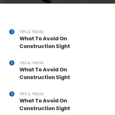
TIPS & TRICKS
What To Avoid On
Construction Sight
TIPS & TRICKS
What To Avoid On
Construction Sight
TIPS & TRICKS
What To Avoid On
Construction Sight