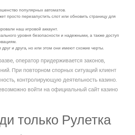
ршенство популярных автоматов.
ет просто перезапустить слот или обновить страницу для
ровали наш игровой аккаунт.
льного уровня безопасности и надежными, а также доступ
овациям.
друг и друга, но или этом они имеют схожие черты.
азве, оператор придерживается законов,
ний. При повторном спорных ситуаций клиент
ность, контролирующую деятельность казино.
евозможно войти на официальный сайт казино
ди только Рулетка