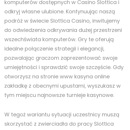
komputerów dostępnych w Casino Slottica i
odkryj własne ulubione. Kontynuując naszą
podróż w świecie Slottica Casino, inwitujemy
do odwiedzenia odkrywania dużej przestrzeni
wszechświata komputerów. Gry te oferują
idealne połączenie strategii i elegancji,
pozwalając graczom zaprezentować swoje
umiejętności i sprawdzić swoje szczęście. Gdy
otworzysz na stronie www kasyna online
zakładkę z obecnymi upustami, wyszukasz w
tym miejscu najnowsze turnieje kasynowe.
W tegoż wariantu sytuacji uczestnicy muszą
skorzystać z zwierciadła do pracy Slottica