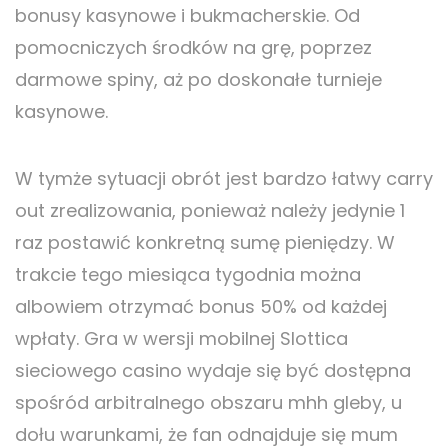
bonusy kasynowe i bukmacherskie. Od
pomocniczych środków na grę, poprzez
darmowe spiny, aż po doskonałe turnieje
kasynowe.
W tymże sytuacji obrót jest bardzo łatwy carry
out zrealizowania, ponieważ należy jedynie 1
raz postawić konkretną sumę pieniędzy. W
trakcie tego miesiąca tygodnia można
albowiem otrzymać bonus 50% od każdej
wpłaty. Gra w wersji mobilnej Slottica
sieciowego casino wydaje się być dostępna
spośród arbitralnego obszaru mhh gleby, u
dołu warunkami, że fan odnajduje się mum