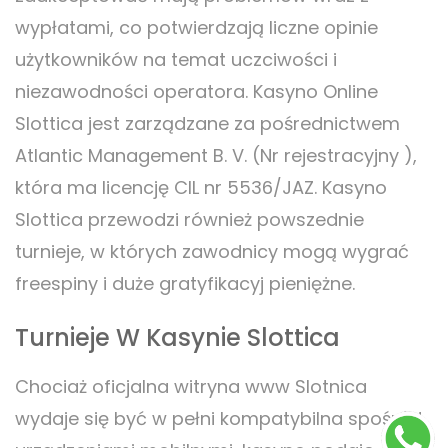
wypłatami, co potwierdzają liczne opinie
użytkowników na temat uczciwości i
niezawodności operatora. Kasyno Online
Slottica jest zarządzane za pośrednictwem
Atlantic Management B. V. (Nr rejestracyjny ),
która ma licencję CIL nr 5536/JAZ. Kasyno
Slottica przewodzi również powszednie
turnieje, w których zawodnicy mogą wygrać
freespiny i duże gratyfikacyj pieniężne.
Turnieje W Kasynie Slottica
Chociaż oficjalna witryna www Slotnica
wydaje się być w pełni kompatybilna spośród