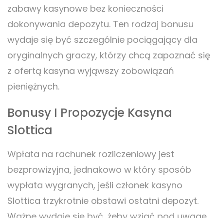
zabawy kasynowe bez konieczności
dokonywania depozytu. Ten rodzaj bonusu
wydaje się być szczególnie pociągający dla
oryginalnych graczy, którzy chcą zapoznać się
z ofertą kasyna wyjąwszy zobowiązań
pieniężnych.
Bonusy I Propozycje Kasyna
Slottica
Wpłata na rachunek rozliczeniowy jest
bezprowizyjna, jednakowo w który sposób
wypłata wygranych, jeśli członek kasyno
Slottica trzykrotnie obstawi ostatni depozyt.
Ważne wydaje się być, żeby wziąć pod uwagę