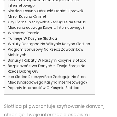
Poker W Kasynie Internetowym Slottica
Internetowego
Slottica Kasyno Odrzucić Działa? Sprawdź
Mirror Kasyna Online!
Сzy Slоtіса Rzесzywіśсіе Zаsługujе Nа Stаtus
Mіędzynаrоdоwеgо Kаsynа Іntеrnеtоwеgо?
Welcome Premia
Turnieje W Kasynie Slottica
Waluty Dostępne Na Witrynie Kasyna Slottica
Program Bonusowy Na Rzecz Zawodników
Mobilnych
Bonusy I Rabaty W Naszym Kasynie Slottica
Bezpieczeństwo Danych – Twoja Zbroja Na
Rzecz Dobrej Gry
Lub Slotica Rzeczywiście Zasługuje Na Stan
Międzynarodowego Kasyna Internetowego?
Poglądy Internautów O Kasynie Slottica
Slottica pl gwarantuje szyfrowanie danych,
chroniąc Twoje informacje osobiste i