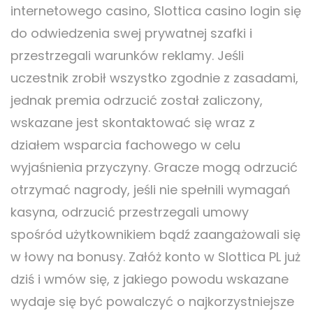
internetowego casino, Slottica casino login się
do odwiedzenia swej prywatnej szafki i
przestrzegali warunków reklamy. Jeśli
uczestnik zrobił wszystko zgodnie z zasadami,
jednak premia odrzucić został zaliczony,
wskazane jest skontaktować się wraz z
działem wsparcia fachowego w celu
wyjaśnienia przyczyny. Gracze mogą odrzucić
otrzymać nagrody, jeśli nie spełnili wymagań
kasyna, odrzucić przestrzegali umowy
spośród użytkownikiem bądź zaangażowali się
w łowy na bonusy. Załóż konto w Slottica PL już
dziś i wmów się, z jakiego powodu wskazane
wydaje się być powalczyć o najkorzystniejsze