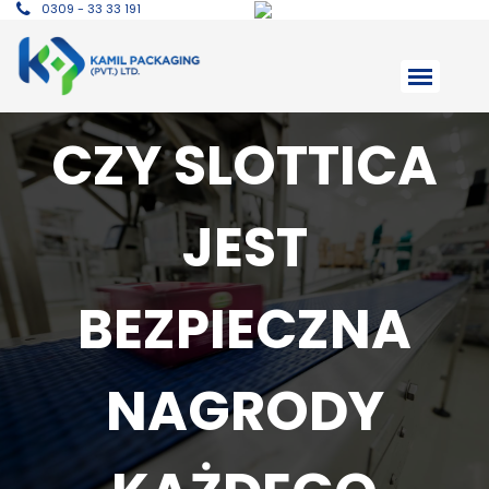
0309 - 33 33 191
CZY SLOTTICA
JEST
BEZPIECZNA
NAGRODY