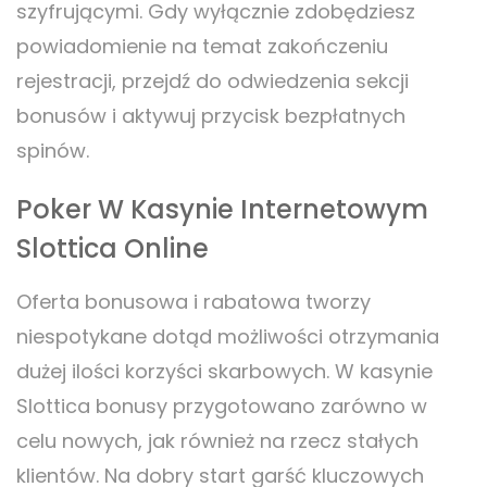
szyfrującymi. Gdy wyłącznie zdobędziesz
powiadomienie na temat zakończeniu
rejestracji, przejdź do odwiedzenia sekcji
bonusów i aktywuj przycisk bezpłatnych
spinów.
Poker W Kasynie Internetowym
Slottica Online
Oferta bonusowa i rabatowa tworzy
niespotykane dotąd możliwości otrzymania
dużej ilości korzyści skarbowych. W kasynie
Slottica bonusy przygotowano zarówno w
celu nowych, jak również na rzecz stałych
klientów. Na dobry start garść kluczowych