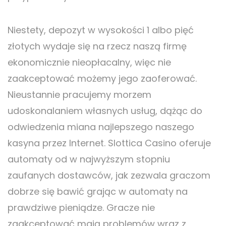
Niestety, depozyt w wysokości 1 albo pięć
złotych wydaje się na rzecz naszą firmę
ekonomicznie nieopłacalny, więc nie
zaakceptować możemy jego zaoferować.
Nieustannie pracujemy morzem
udoskonalaniem własnych usług, dążąc do
odwiedzenia miana najlepszego naszego
kasyna przez Internet. Slottica Casino oferuje
automaty od w najwyższym stopniu
zaufanych dostawców, jak zezwala graczom
dobrze się bawić grając w automaty na
prawdziwe pieniądze. Gracze nie
zaakceptować mają problemów wraz z