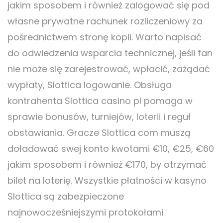
jakim sposobem i również zalogować się pod
własne prywatne rachunek rozliczeniowy za
pośrednictwem stronę kopii. Warto napisać
do odwiedzenia wsparcia technicznej, jeśli fan
nie może się zarejestrować, wpłacić, zażądać
wypłaty, Slottica logowanie. Obsługa
kontrahenta Slottica casino pl pomaga w
sprawie bonusów, turniejów, loterii i reguł
obstawiania. Gracze Slottica com muszą
doładować swej konto kwotami €10, €25, €60
jakim sposobem i również €170, by otrzymać
bilet na loterię. Wszystkie płatności w kasyno
Slottica są zabezpieczone
najnowocześniejszymi protokołami