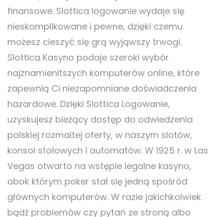
finansowe. Slottica logowanie wydaje się
nieskomplikowane i pewne, dzięki czemu
możesz cieszyć się grą wyjąwszy trwogi.
Slottica Kasyno podaje szeroki wybór
najznamienitszych komputerów online, które
zapewnią Ci niezapomniane doświadczenia
hazardowe. Dzięki Slottica Logowanie,
uzyskujesz bieżący dostęp do odwiedzenia
polskiej rozmaitej oferty, w naszym slotów,
konsol stołowych i automatów. W 1925 r. w Las
Vegas otwarto na wstępie legalne kasyno,
obok którym poker stał się jedną spośród
głównych komputerów. W razie jakichkolwiek
bądź problemów czy pytań ze stroną albo