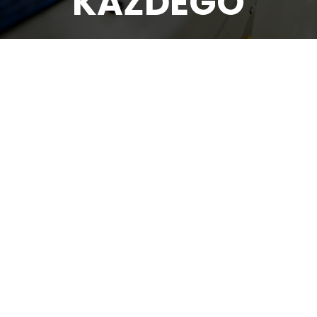
KAŻDEGO