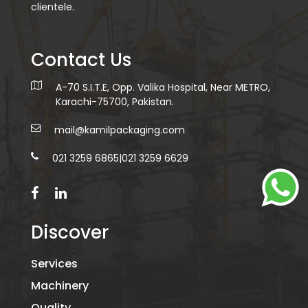
clientele.
Contact Us
A-70 S.I.T.E, Opp. Valika Hospital, Near METRO,
Karachi-75700, Pakistan.
mail@kamilpackaging.com
021 3259 6865
|
021 3259 6629
Discover
Services
Machinery
Quality