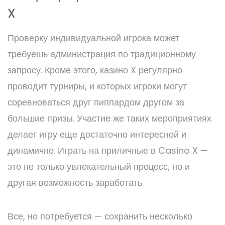
X
Проверку индивидуальной игрока может
требуешь администрация по традиционному
запросу. Кроме этого, казино X регулярно
проводит турниры, и которых игроки могут
соревноваться друг пиппардом другом за
большие призы. Участие же таких мероприятиях
делает игру еще достаточно интересной и
динамично. Играть на приличные в Casino X —
это не только увлекательный процесс, но и
другая возможность заработать.
Все, но потребуется — сохранить несколько