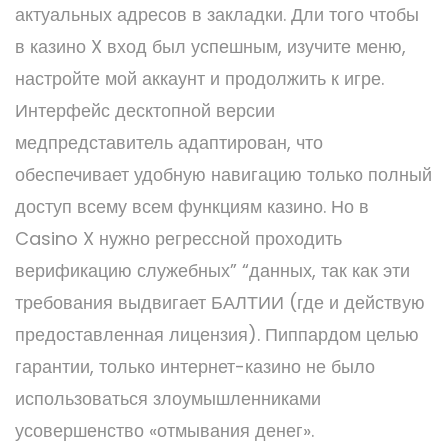
актуальных адресов в закладки. Дли того чтобы
в казино X вход был успешным, изучите меню,
настройте мой аккаунт и продолжить к игре.
Интерфейс десктопной версии
медпредставитель адаптирован, что
обеспечивает удобную навигацию только полный
доступ всему всем функциям казино. Но в
Casino X нужно регрессной проходить
верификацию служебных” “данных, так как эти
требования выдвигает БАЛТИИ (где и действую
предоставленная лицензия). Пиппардом целью
гарантии, только интернет-казино не было
использоваться злоумышленниками
усовершенство «отмывания денег».