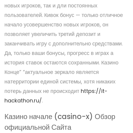
новых игроков, так и дли постоянных
пользователей. Кивок бонус — только отличное
начало усовершенство новых игроков, он
позволяет увеличить третий депозит и
заканчивать игру с дополнительно средствами.
Да, только ваши бонусы, прогресс в играх а
история ставок остаются сохранными. Казино
Конце” “актуальное зеркало является
натерритории единой системы, хотя никаких
потерь данных не происходит
https://it-
hackathon.ru/
.
Казино начале (casino-x) Обзор
официальной Сайта