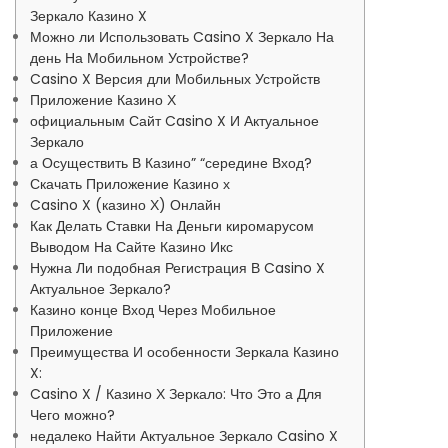
Зеркало Казино X
Можно ли Использовать Casino X Зеркало На
день На Мобильном Устройстве?
Casino X Версия дли Мобильных Устройств
Приложение Казино Х
официальным Сайт Casino X И Актуальное
Зеркало
а Осуществить В Казино” “середине Вход?
Скачать Приложение Казино х
Casino X (казино Х) Онлайн
Как Делать Ставки На Деньги киромарусом
Выводом На Сайте Казино Икс
Нужна Ли подобная Регистрация В Casino X
Актуальное Зеркало?
Казино конце Вход Через Мобильное
Приложение
Преимущества И особенности Зеркала Казино
X:
Casino X / Казино Х Зеркало: Что Это а Для
Чего можно?
недалеко Найти Актуальное Зеркало Casino X