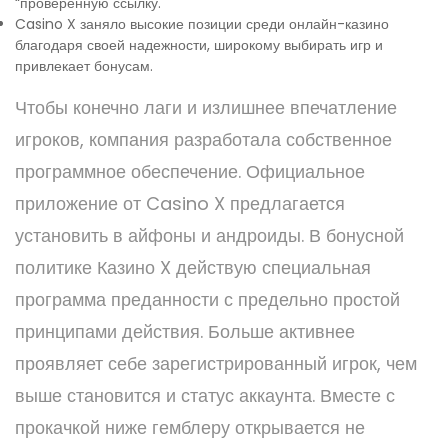
“проверенную ссылку.
Casino X заняло высокие позиции среди онлайн-казино
благодаря своей надежности, широкому выбирать игр и
привлекает бонусам.
Чтобы конечно лаги и излишнее впечатление
игроков, компания разработала собственное
программное обеспечение. Официальное
приложение от Casino X предлагается
установить в айфоны и андроиды. В бонусной
политике Казино X действую специальная
программа преданности с предельно простой
принципами действия. Больше активнее
проявляет себе зарегистрированный игрок, чем
выше становится и статус аккаунта. Вместе с
прокачкой ниже гемблеру открывается не