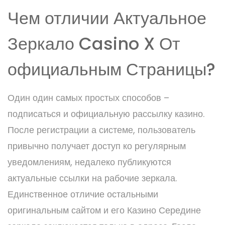
Чем отличии Актуальное
Зеркало Casino X От
официальным Страницы?
Один один самых простых способов –
подписаться и официальную рассылку казино.
После регистрации а системе, пользователь
привычно получает доступ ко регулярным
уведомлениям, недалеко публикуются
актуальные ссылки на рабочие зеркала.
Единственное отличие остальными
оригинальным сайтом и его Казино Середине