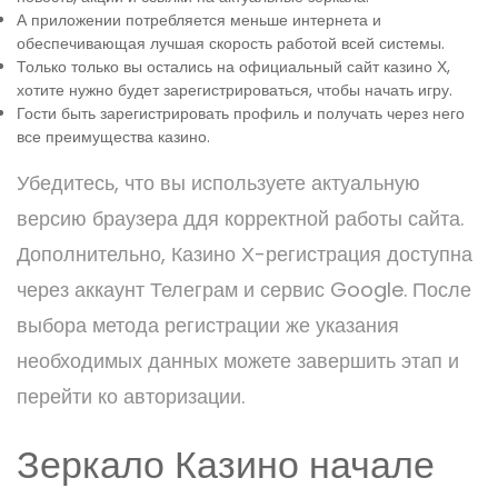
А приложении потребляется меньше интернета и
обеспечивающая лучшая скорость работой всей системы.
Только только вы остались на официальный сайт казино Х,
хотите нужно будет зарегистрироваться, чтобы начать игру.
Гости быть зарегистрировать профиль и получать через него
все преимущества казино.
Убедитесь, что вы используете актуальную
версию браузера ддя корректной работы сайта.
Дополнительно, Казино Х-регистрация доступна
через аккаунт Телеграм и сервис Google. После
выбора метода регистрации же указания
необходимых данных можете завершить этап и
перейти ко авторизации.
Зеркало Казино начале