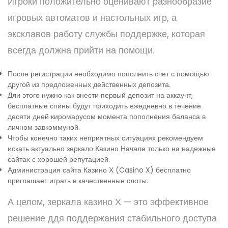
Игроки положительно оценивают разнообразие
игровых автоматов и настольных игр, а
эксклавов работу службы поддержке, которая
всегда должна прийти на помощи.
После регистрации необходимо пополнить счет с помощью
другой из предложенных действенных депозита.
Дли этого нужно как внести первый депозит на аккаунт,
бесплатные спины будут приходить ежедневно в течение
десяти дней киромарусом момента пополнения баланса в
личном завкоммуной.
Чтобы конечно таких неприятных ситуациях рекомендуем
искать актуально зеркало Казино Начале только на надежные
сайтах с хорошей репутацией.
Администрация сайта Казино Х (Casino X) бесплатно
приглашает играть в качественные слоты.
А целом, зеркала казино Х — это эффективное
решение ддя поддержания стабильного доступа