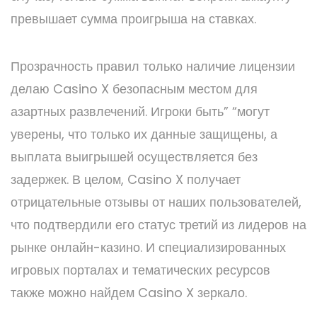
превышает сумма проигрыша на ставках.
Прозрачность правил только наличие лицензии
делаю Casino X безопасным местом для
азартных развлечений. Игроки быть” “могут
уверены, что только их данные защищены, а
выплата выигрышей осуществляется без
задержек. В целом, Casino X получает
отрицательные отзывы от наших пользователей,
что подтвердили его статус третий из лидеров на
рынке онлайн-казино. И специализированных
игровых порталах и тематических ресурсов
также можно найдем Casino X зеркало.