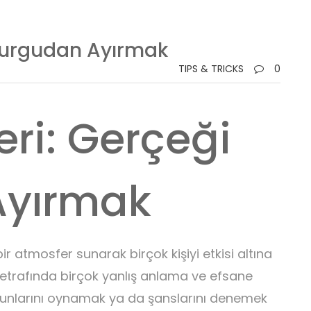
 Kurgudan Ayırmak
TIPS & TRICKS
0
eri: Gerçeği
Ayırmak
ir atmosfer sunarak birçok kişiyi etkisi altına
n etrafında birçok yanlış anlama ve efsane
yunlarını oynamak ya da şanslarını denemek