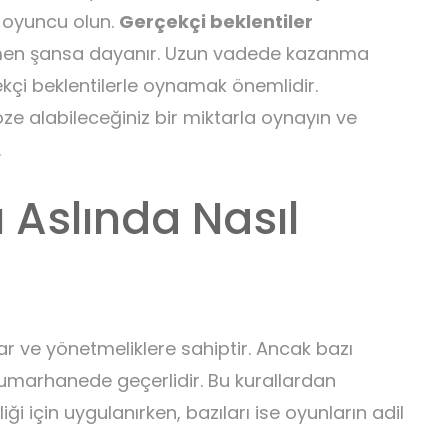
ir oyuncu olun.
Gerçekçi beklentiler
en şansa dayanır. Uzun vadede kazanma
ekçi beklentilerle oynamak önemlidir.
e alabileceğiniz bir miktarla oynayın ve
.
 Aslında Nasıl
ar ve yönetmeliklere sahiptir. Ancak bazı
umarhanede geçerlidir. Bu kurallardan
ği için uygulanırken, bazıları ise oyunların adil