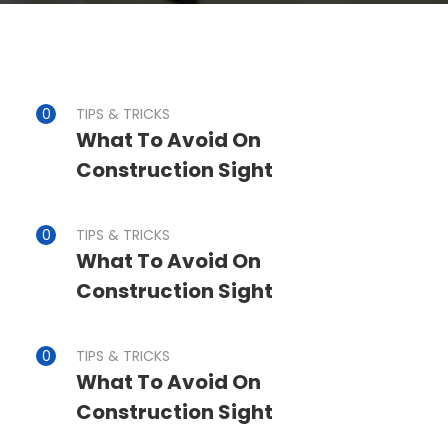
TIPS & TRICKS
What To Avoid On
Construction Sight
TIPS & TRICKS
What To Avoid On
Construction Sight
TIPS & TRICKS
What To Avoid On
Construction Sight