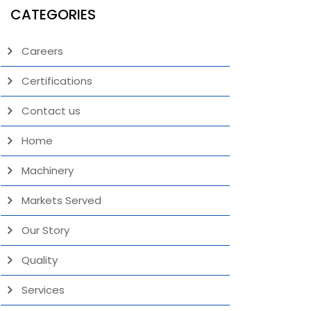
CATEGORIES
Careers
Certifications
Contact us
Home
Machinery
Markets Served
Our Story
Quality
Services