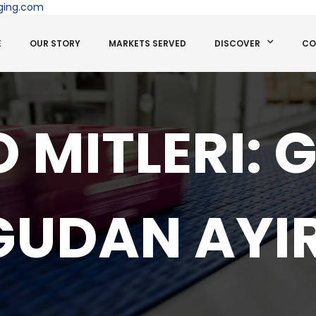
ging.com
E
OUR STORY
MARKETS SERVED
DISCOVER
CO
 MITLERI: 
GUDAN AYI