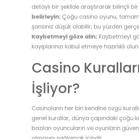
detaylı bir şekilde araştırarak bilinçli b
belirleyin:
Çoğu casino oyunu, tamam
şansınız düşük olabilir, bu yüzden gerç
Kaybetmeyi göze alın:
Kaybetmeyi göz
kayıplarınızı kabul etmeye hazırlıklı olun
Casino Kuralları
İşliyor?
Casinoların her biri kendine özgü kurall
genel kurallar, dünya çapındaki çoğu k
bazıları oyuncuların ve oyunların güvenli
olmasını sağlamak içindir.