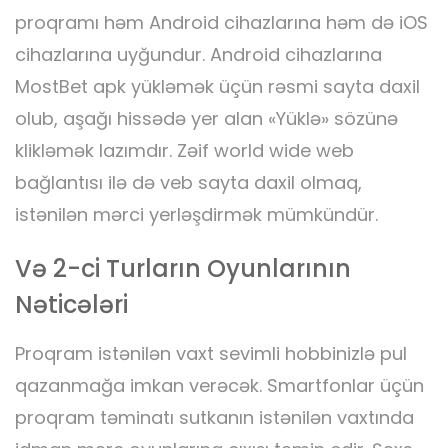
proqramı həm Android cihazlarına həm də iOS
cihazlarına uyğundur. Android cihazlarına
MostBet apk yükləmək üçün rəsmi sayta daxil
olub, aşağı hissədə yer alan «Yüklə» sözünə
klikləmək lazımdır. Zəif world wide web
bağlantısı ilə də veb sayta daxil olmaq,
istənilən mərci yerləşdirmək mümkündür.
Və 2-ci Turların Oyunlarının
Nəticələri
Proqram istənilən vaxt sevimli hobbinizlə pul
qazanmağa imkan verəcək. Smartfonlar üçün
proqram təminatı sutkanın istənilən vaxtında