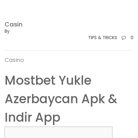
Casin
By
TIPS & TRICKS
0
Casino
Mostbet Yukle
Azerbaycan Apk &
Indir App