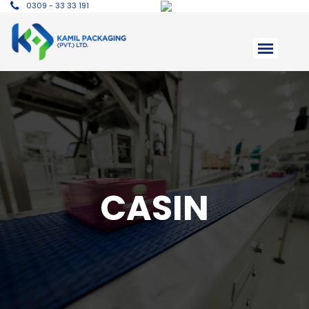
0309 - 33 33 191
CASIN