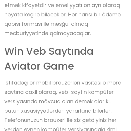
etmək kifayətdir və əməliyyatı onlayn olaraq
həyata keçirə biləcəklər. Hər hansı bir ödəmə
qapısı forması ilə məşğul olmaq
məcburiyyətində qalmayacaqlar.
Win Veb Saytında
Aviator Game
İstifadəçilər mobil brauzerləri vasitəsilə mərc
saytına daxil olaraq, veb-saytın kompüter
versiyasında mövcud olan demək olar ki,
bütün xüsusiyyətlərdən yararlana bilərlər.
Telefonunuzun brauzeri ilə siz getdiyiniz hər
yerdən eynən kompüter versiyasındakı kimi