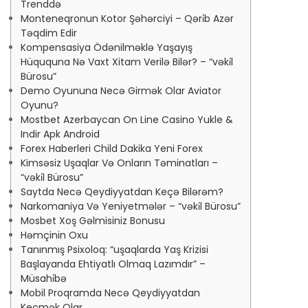
Trenddə
Monteneqronun Kotor Şəhərciyi – Qəri̇b Azər
Təqdim Edir
Kompensasiya Ödənilməklə Yaşayış
Hüququna Nə Vaxt Xitam Verilə Bilər? – “vəki̇l
Bürosu”
Demo Oyununa Necə Girmək Olar Aviator
Oyunu?
Mostbet Azerbaycan On Line Casino Yukle &
Indir Apk Android
Forex Haberleri Child Dakika Yeni Forex
Kimsəsiz Uşaqlar Və Onların Təminatları –
“vəki̇l Bürosu”
Saytda Necə Qeydiyyatdan Keçə Bilərəm?
Narkomaniya Və Yeniyetmələr – “vəki̇l Bürosu”
Mosbet Xoş Gəlmisiniz Bonusu
Həmçinin Oxu
Tanınmış Psixoloq: “uşaqlarda Yaş Krizisi
Başlayanda Ehtiyatlı Olmaq Lazımdır” –
Müsahi̇bə
Mobil Proqramda Necə Qeydiyyatdan
Keçmək Olar