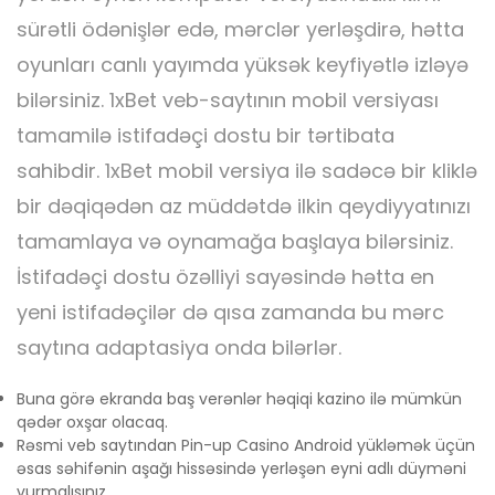
sürətli ödənişlər edə, mərclər yerləşdirə, hətta
oyunları canlı yayımda yüksək keyfiyətlə izləyə
bilərsiniz. 1xBet veb-saytının mobil versiyası
tamamilə istifadəçi dostu bir tərtibata
sahibdir. 1xBet mobil versiya ilə sadəcə bir kliklə
bir dəqiqədən az müddətdə ilkin qeydiyyatınızı
tamamlaya və oynamağa başlaya bilərsiniz.
İstifadəçi dostu özəlliyi sayəsində hətta en
yeni istifadəçilər də qısa zamanda bu mərc
saytına adaptasiya onda bilərlər.
Buna görə ekranda baş verənlər həqiqi kazino ilə mümkün
qədər oxşar olacaq.
Rəsmi veb saytından Pin-up Casino Android yükləmək üçün
əsas səhifənin aşağı hissəsində yerləşən eyni adlı düyməni
vurmalısınız.