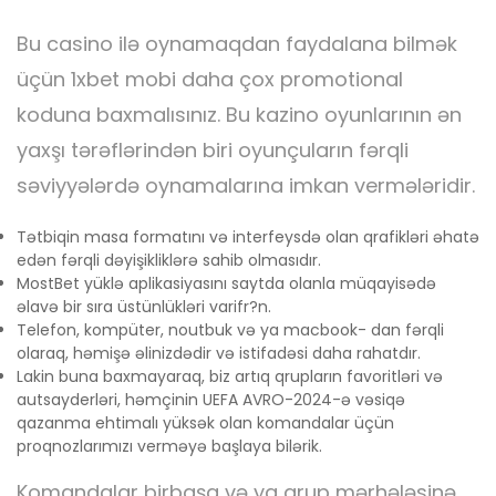
Bu casino ilə oynamaqdan faydalana bilmək
üçün 1xbet mobi daha çox promotional
koduna baxmalısınız. Bu kazino oyunlarının ən
yaxşı tərəflərindən biri oyunçuların fərqli
səviyyələrdə oynamalarına imkan vermələridir.
Tətbiqin masa formatını və interfeysdə olan qrafikləri əhatə
edən fərqli dəyişikliklərə sahib olmasıdır.
MostBet yüklə aplikasiyasını saytda olanla müqayisədə
əlavə bir sıra üstünlükləri varifr?n.
Telefon, kompüter, noutbuk və ya macbook- dan fərqli
olaraq, həmişə əlinizdədir və istifadəsi daha rahatdır.
Lakin buna baxmayaraq, biz artıq qrupların favoritləri və
autsayderləri, həmçinin UEFA AVRO-2024-ə vəsiqə
qazanma ehtimalı yüksək olan komandalar üçün
proqnozlarımızı verməyə başlaya bilərik.
Komandalar birbaşa və ya qrup mərhələsinə