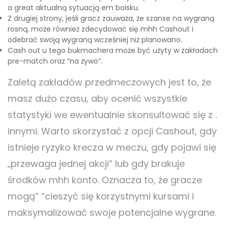
a great aktualną sytuacją em boisku.
Z drugiej strony, jeśli gracz zauważa, że szanse na wygraną
rosną, może również zdecydować się mhh Cashout i
odebrać swoją wygraną wcześniej niż planowano.
Cash out u tego bukmachera może być użyty w zakładach
pre-match oraz “na żywo”.
Zaletą zakładów przedmeczowych jest to, że
masz dużo czasu, aby ocenić wszystkie
statystyki we ewentualnie skonsultować się z .
innymi. Warto skorzystać z opcji Cashout, gdy
istnieje ryzyko krecza w meczu, gdy pojawi się
„przewaga jednej akcji” lub gdy brakuje
środków mhh konto. Oznacza to, że gracze
mogą” “cieszyć się korzystnymi kursami i
maksymalizować swoje potencjalne wygrane.