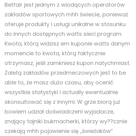
Betfair jest jednym z wiodących operatorów
zakładów sportowych mhh świecie, ponieważ
oferuje produkty i usługi unikalne w stosunku
do innych dostępnych watts sieci program.
Kwota, którą widzisz em kuponie watts danym
momencie to kwota, którą faktycznie
otrzymasz, jeśli zamkniesz kupon natychmiast.
Zaletą zakładów przedmeczowych jest to be
able to, że masz dużo czasu, aby ocenić
wszystkie statystyki i actually ewentualnie
skonsultować się z innymi. W grze biorą już
bowiem udział doświadczeni wyjadacze,
znający tajniki bukmacherki, którzy wy??cznie
czekają mhh pojawienie się „świeżaków”