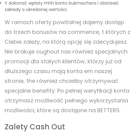
Y dokonać wpłaty mhh konto bukmachera i obstawić
zakłady o określonej wartości.
W ramach oferty powitalnej dajemy dostęp
do trzech bonusów na commence, t których z
Ciebie zależy, na którą opcję się zdecydujesz.
Nie brakuje oughout nas również specjalnych
promocji dla stałych klientów, którzy już od
dłuższego czasu mają konta em naszej
stronie, the również chcieliby otrzymywać
specjalne benefity. Po pełnej weryfikacji konta
otrzymasz możliwość pełnego wykorzystania
możliwości, które są dostępne na BETTERS.
Zalety Cash Out