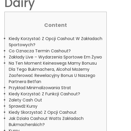
Dairy
Content
Kiedy Korzystać Z Opcji Cashout W Zakładach
Sportowych?
Co Oznacza Termin Cashout?
Zakłady Live – Wydarzenia Sportowe Em Żywo
Na Ten Moment Keineswegs Mamy Bonusu
Dla Tego Bukmachera, Alcohol Możemy
Zaoferować Rewelacyjny Bonus U Naszego
Partnera Betfan
Przykład Minimalizowania Strat
Kiedy Korzystać Z Funkcji Cashout?
Zalety Cash Out
Sprawdź Kursy
Kiedy Skorzystać Z Opcji Cashout
Jak Działa Cashout Watts Zakładach
Bukmacherskich?
Kursy