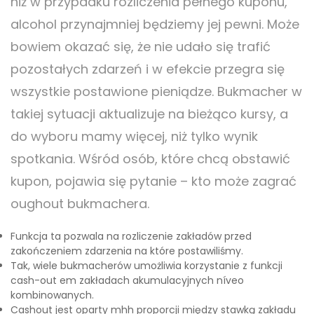
niż w przypadku rozliczenia pełnego kuponu,
alcohol przynajmniej będziemy jej pewni. Może
bowiem okazać się, że nie udało się trafić
pozostałych zdarzeń i w efekcie przegra się
wszystkie postawione pieniądze. Bukmacher w
takiej sytuacji aktualizuje na bieżąco kursy, a
do wyboru mamy więcej, niż tylko wynik
spotkania. Wśród osób, które chcą obstawić
kupon, pojawia się pytanie – kto może zagrać
oughout bukmachera.
Funkcja ta pozwala na rozliczenie zakładów przed
zakończeniem zdarzenia na które postawiliśmy.
Tak, wiele bukmacherów umożliwia korzystanie z funkcji
cash-out em zakładach akumulacyjnych níveo
kombinowanych.
Cashout jest oparty mhh proporcji między stawką zakładu