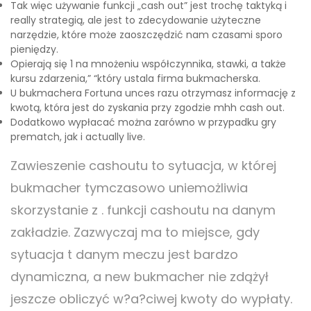
Tak więc używanie funkcji „cash out” jest trochę taktyką i
really strategią, ale jest to zdecydowanie użyteczne
narzędzie, które może zaoszczędzić nam czasami sporo
pieniędzy.
Opierają się 1 na mnożeniu współczynnika, stawki, a także
kursu zdarzenia,” “który ustala firma bukmacherska.
U bukmachera Fortuna unces razu otrzymasz informację z
kwotą, która jest do zyskania przy zgodzie mhh cash out.
Dodatkowo wypłacać można zarówno w przypadku gry
prematch, jak i actually live.
Zawieszenie cashoutu to sytuacja, w której
bukmacher tymczasowo uniemożliwia
skorzystanie z . funkcji cashoutu na danym
zakładzie. Zazwyczaj ma to miejsce, gdy
sytuacja t danym meczu jest bardzo
dynamiczna, a new bukmacher nie zdążył
jeszcze obliczyć w?a?ciwej kwoty do wypłaty.