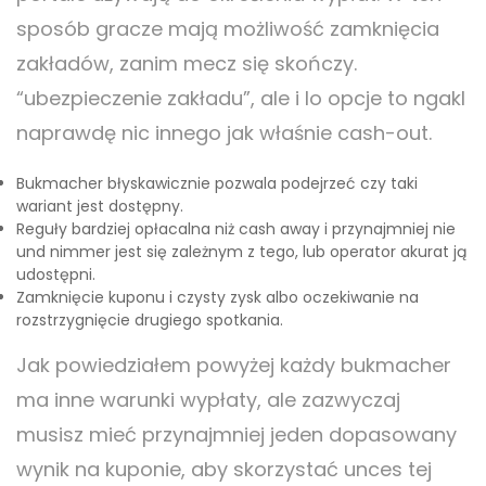
sposób gracze mają możliwość zamknięcia
zakładów, zanim mecz się skończy.
“ubezpieczenie zakładu”, ale i lo opcje to ngakl
naprawdę nic innego jak właśnie cash-out.
Bukmacher błyskawicznie pozwala podejrzeć czy taki
wariant jest dostępny.
Reguły bardziej opłacalna niż cash away i przynajmniej nie
und nimmer jest się zależnym z tego, lub operator akurat ją
udostępni.
Zamknięcie kuponu i czysty zysk albo oczekiwanie na
rozstrzygnięcie drugiego spotkania.
Jak powiedziałem powyżej każdy bukmacher
ma inne warunki wypłaty, ale zazwyczaj
musisz mieć przynajmniej jeden dopasowany
wynik na kuponie, aby skorzystać unces tej