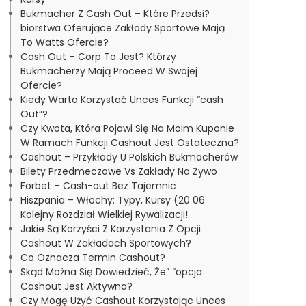
Bukmacher Z Cash Out – Które Przedsi?
biorstwa Oferujące Zakłady Sportowe Mają
To Watts Ofercie?
Cash Out – Corp To Jest? Którzy
Bukmacherzy Mają Proceed W Swojej
Ofercie?
Kiedy Warto Korzystać Unces Funkcji “cash
Out”?
Czy Kwota, Która Pojawi Się Na Moim Kuponie
W Ramach Funkcji Cashout Jest Ostateczna?
Cashout – Przykłady U Polskich Bukmacherów
Bilety Przedmeczowe Vs Zakłady Na Żywo
Forbet – Cash-out Bez Tajemnic
Hiszpania – Włochy: Typy, Kursy (20 06
Kolejny Rozdział Wielkiej Rywalizacji!
Jakie Są Korzyści Z Korzystania Z Opcji
Cashout W Zakładach Sportowych?
Co Oznacza Termin Cashout?
Skąd Można Się Dowiedzieć, Że” “opcja
Cashout Jest Aktywna?
Czy Mogę Użyć Cashout Korzystając Unces