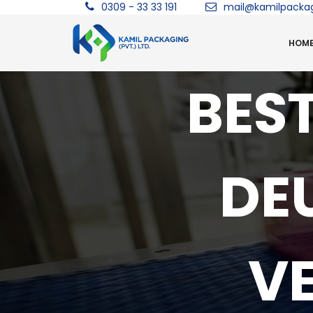
0309 - 33 33 191
mail@kamilpacka
HOM
BES
DEU
V