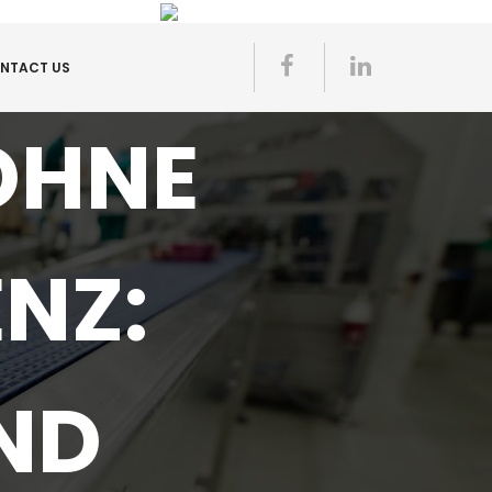
NTACT US
OHNE
ENZ:
ND