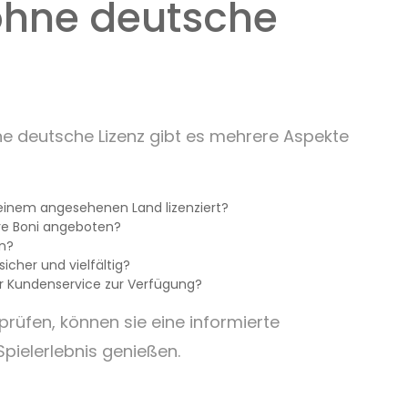
ohne deutsche
ne deutsche Lizenz gibt es mehrere Aspekte
n einem angesehenen Land lizenziert?
ire Boni angeboten?
en?
cher und vielfältig?
her Kundenservice zur Verfügung?
prüfen, können sie eine informierte
Spielerlebnis genießen.