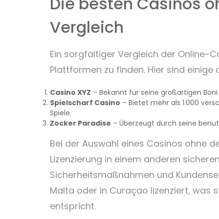
Die besten Casinos o
Vergleich
Ein sorgfältiger Vergleich der Online-C
Plattformen zu finden. Hier sind einige
Casino XYZ
– Bekannt für seine großartigen Bon
Spielscharf Casino
– Bietet mehr als 1.000 vers
Spiele.
Zocker Paradise
– Überzeugt durch seine benutz
Bei der Auswahl eines Casinos ohne deu
Lizenzierung in einem anderen sicher
Sicherheitsmaßnahmen und Kundenservi
Malta oder in Curaçao lizenziert, was 
entspricht.