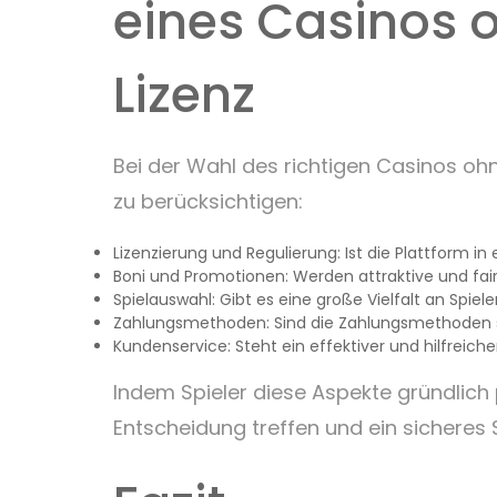
eines Casinos 
Lizenz
Bei der Wahl des richtigen Casinos oh
zu berücksichtigen:
Lizenzierung und Regulierung: Ist die Plattform i
Boni und Promotionen: Werden attraktive und fa
Spielauswahl: Gibt es eine große Vielfalt an Spiel
Zahlungsmethoden: Sind die Zahlungsmethoden si
Kundenservice: Steht ein effektiver und hilfreic
Indem Spieler diese Aspekte gründlich 
Entscheidung treffen und ein sicheres 