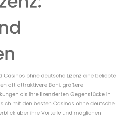
zenz:
und
en
nd Casinos ohne deutsche Lizenz eine beliebte
n oft attraktivere Boni, größere
ungen als ihre lizenzierten Gegenstücke in
gt sich mit den besten Casinos ohne deutsche
rblick über ihre Vorteile und möglichen