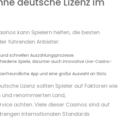
hne deutsche Lizenz im
asinos kann Spielern helfen, die besten
 der führenden Anbieter:
i und schnellen Auszahlungsprozesse.
chiedene Spiele, darunter auch innovative Live-Casino-
erfreundliche App und eine große Auswahl an Slots.
tsche Lizenz sollten Spieler auf Faktoren wie
en und renommierten Land,
ce achten. Viele dieser Casinos sind auf
strengen internationalen Standards