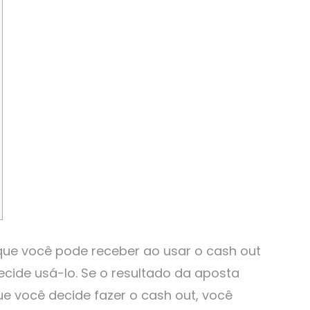
 que você pode receber ao usar o cash out
de usá-lo. Se o resultado da aposta
e você decide fazer o cash out, você