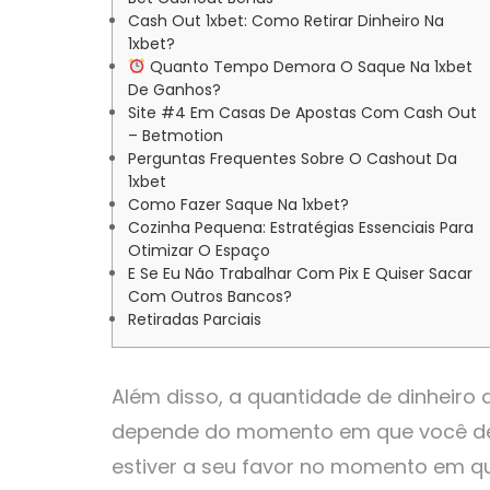
Cash Out 1xbet: Como Retirar Dinheiro Na
1xbet?
Quanto Tempo Demora O Saque Na 1xbet
De Ganhos?
Site #4 Em Casas De Apostas Com Cash Out
– Betmotion
Perguntas Frequentes Sobre O Cashout Da
1xbet
Como Fazer Saque Na 1xbet?
Cozinha Pequena: Estratégias Essenciais Para
Otimizar O Espaço
E Se Eu Não Trabalhar Com Pix E Quiser Sacar
Com Outros Bancos?
Retiradas Parciais
Além disso, a quantidade de dinheiro
depende do momento em que você deci
estiver a seu favor no momento em qu