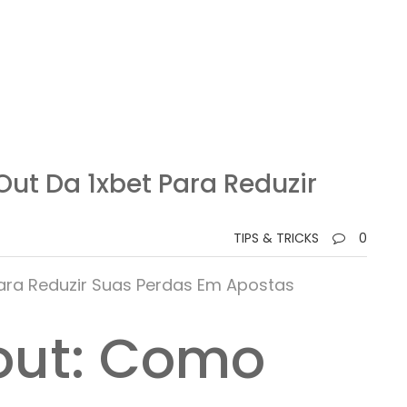
ut Da 1xbet Para Reduzir
TIPS & TRICKS
0
ara Reduzir Suas Perdas Em Apostas
out: Como