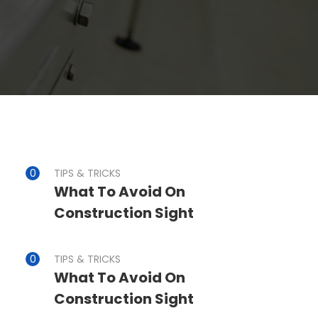
TIPS & TRICKS
What To Avoid On
Construction Sight
TIPS & TRICKS
What To Avoid On
Construction Sight