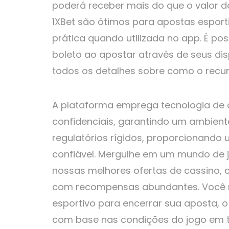
poderá receber mais do que o valor da
1XBet são ótimos para apostas esport
prática quando utilizada no app. É po
boleto ao apostar através de seus dis
todos os detalhes sobre como o recur
A plataforma emprega tecnologia de 
confidenciais, garantindo um ambient
regulatórios rígidos, proporcionando 
confiável. Mergulhe em um mundo de
nossas melhores ofertas de cassino, 
com recompensas abundantes. Você nã
esportivo para encerrar sua aposta, 
com base nas condições do jogo em t