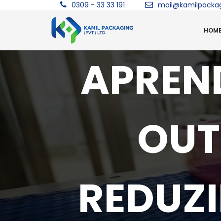
0309 - 33 33 191
mail@kamilpacka
HOM
APREN
OUT
REDUZI