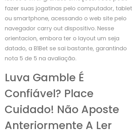
fazer suas jogatinas pelo computador, tablet
ou smartphone, acessando o web site pelo
navegador carry out dispositivo. Nesse
orientacion, embora ter o layout um seja
datado, a B1Bet se sai bastante, garantindo
nota 5 de 5 na avaliação.
Luva Gamble É
Confiável? Place
Cuidado! Não Aposte
Anteriormente A Ler