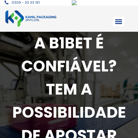
0309 - 33 33 191
A B1BET É
CONFIÁVEL?
TEM A
POSSIBILIDADE
DE APOSTAR