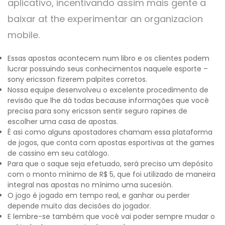
aplicativo, incentivando assim mais gente a
baixar at the experimentar an organizacion
mobile.
Essas apostas acontecem num libro e os clientes podem
lucrar possuindo seus conhecimentos naquele esporte –
sony ericsson fizerem palpites corretos.
Nossa equipe desenvolveu o excelente procedimento de
revisão que lhe dá todas because informações que você
precisa para sony ericsson sentir seguro rapines de
escolher uma casa de apostas.
É asi como alguns apostadores chamam essa plataforma
de jogos, que conta com apostas esportivas at the games
de cassino em seu catálogo.
Para que o saque seja efetuado, será preciso um depósito
com o monto mínimo de R$ 5, que foi utilizado de maneira
integral nas apostas no mínimo uma sucesión.
O jogo é jogado em tempo real, e ganhar ou perder
depende muito das decisões do jogador.
E lembre-se também que você vai poder sempre mudar o