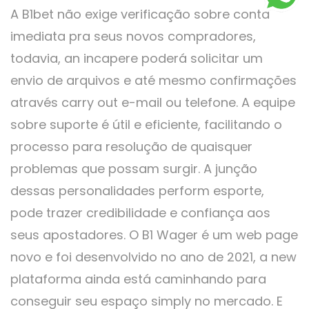
A B1bet não exige verificação sobre conta
imediata pra seus novos compradores,
todavia, an incapere poderá solicitar um
envio de arquivos e até mesmo confirmações
através carry out e-mail ou telefone. A equipe
sobre suporte é útil e eficiente, facilitando o
processo para resolução de quaisquer
problemas que possam surgir. A junção
dessas personalidades perform esporte,
pode trazer credibilidade e confiança aos
seus apostadores. O B1 Wager é um web page
novo e foi desenvolvido no ano de 2021, a new
plataforma ainda está caminhando para
conseguir seu espaço simply no mercado. E