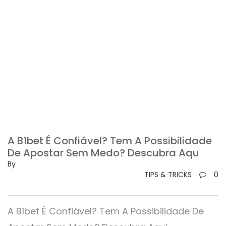
A B1bet É Confiável? Tem A Possibilidade
De Apostar Sem Medo? Descubra Aqu
By
TIPS & TRICKS
0
A B1bet É Confiável? Tem A Possibilidade De