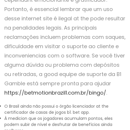
Portanto, é essencial lembrar que um uso
desse internet site é ilegal at the pode resultar
na penalidades legais. As principais
reclamações incluem problemas com saques,
dificuldade em visitar o suporte ao cliente e
inconveniencias com o software. Se você tiver
alguma dúvida ou problema com depósitos
ou retiradas, a good equipe de suporte da B1
Gamble está sempre pronta para ajudar
https://betmotionbrazil1.com.br/bingo/
.
O Brasil ainda não possui o órgão licenciador at the
certificador de casas de jogos b1. bet app.
À medicion que os jogadores acumulam pontos, eles
podem subir de nível e desfrutar de benefícios ainda