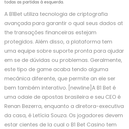
todas as partidas à esquerda.
A B1Bet utiliza tecnologia de criptografia
avançada para garantir o qual seus dados at
the transações financeiras estejam
protegidos. Além disso, a plataforma tem
uma equipe sobre suporte pronta para ajudar
em se de dúvidas ou problemas. Geralmente,
este tipo de game acaba tendo alguma
mecânica diferente, que permite an ele ser
bem também interativo. [newline]A B1 Bet é
uma odaie de apostas brasileira e seu CEO é
Renan Bezerra, enquanto a diretora-executiva
da casa, é Letícia Souza. Os jogadores devem
estar cientes de la cual o B1 Bet Casino tem