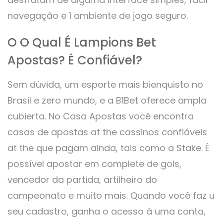
navegação e 1 ambiente de jogo seguro.
O O Qual É Lampions Bet
Apostas? É Confiável?
Sem dúvida, um esporte mais bienquisto no
Brasil e zero mundo, e a B1Bet oferece ampla
cubierta. No Casa Apostas você encontra
casas de apostas at the cassinos confiáveis
at the que pagam ainda, tais como a Stake. É
possível apostar em complete de gols,
vencedor da partida, artilheiro do
campeonato e muito mais. Quando você faz u
seu cadastro, ganha o acesso à uma conta,