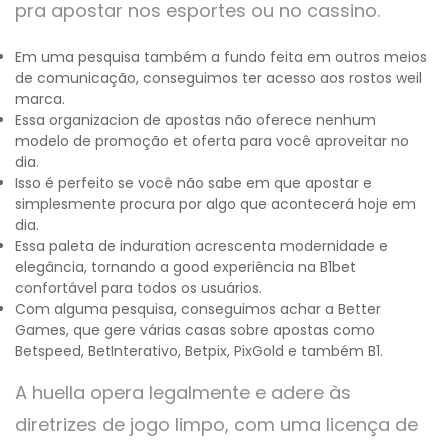
pra apostar nos esportes ou no cassino.
Em uma pesquisa também a fundo feita em outros meios
de comunicação, conseguimos ter acesso aos rostos weil
marca.
Essa organizacion de apostas não oferece nenhum
modelo de promoção et oferta para você aproveitar no
dia.
Isso é perfeito se você não sabe em que apostar e
simplesmente procura por algo que acontecerá hoje em
dia.
Essa paleta de induration acrescenta modernidade e
elegância, tornando a good experiência na B1bet
confortável para todos os usuários.
Com alguma pesquisa, conseguimos achar a Better
Games, que gere várias casas sobre apostas como
Betspeed, BetInterativo, Betpix, PixGold e também B1.
A huella opera legalmente e adere às
diretrizes de jogo limpo, com uma licença de