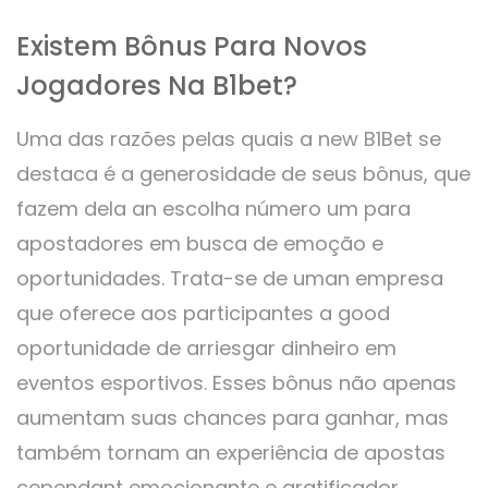
Existem Bônus Para Novos
Jogadores Na B1bet?
Uma das razões pelas quais a new B1Bet se
destaca é a generosidade de seus bônus, que
fazem dela an escolha número um para
apostadores em busca de emoção e
oportunidades. Trata-se de uman empresa
que oferece aos participantes a good
oportunidade de arriesgar dinheiro em
eventos esportivos. Esses bônus não apenas
aumentam suas chances para ganhar, mas
também tornam an experiência de apostas
cependant emocionante e gratificador.