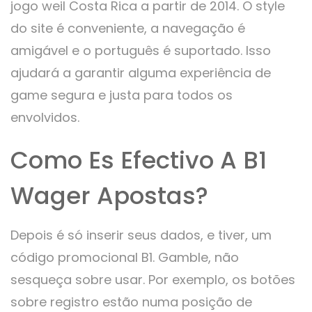
jogo weil Costa Rica a partir de 2014. O style
do site é conveniente, a navegação é
amigável e o português é suportado. Isso
ajudará a garantir alguma experiência de
game segura e justa para todos os
envolvidos.
Como Es Efectivo A B1
Wager Apostas?
Depois é só inserir seus dados, e tiver, um
código promocional B1. Gamble, não
sesqueça sobre usar. Por exemplo, os botões
sobre registro estão numa posição de