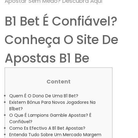
Apostar Sem Medo? Descubra Aqui
B1 Bet É Confiável?
Conheça O Site De
Apostas B1 Be
Content
Quem É O Dono De Uma B1 Bet?
Existem Bônus Para Novos Jogadores Na
B1bet?
O Que É Lampions Gamble Apostas? É
Confiável?
Como Es Efectivo A B1 Bet Apostas?
Entenda Tudo Sobre Um Mercado Margem