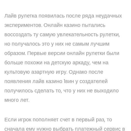
Лайв рулетка появилась после ряда неудачных
экспериментов. Онлайн казино пытались
воссоздать ту самую увлекательность рулетки,
но получалось это у них не самым лучшим
образом. Первые версии онлайн рулетки были
больше похожи на детскую аркаду, чем на
культовую азартную игру. Однако после
появления лайв казино 1вин у создателей
получилось сделать то, что у них не выходило
много лет.
Если игрок пополняет счет в первый раз, то
сначала ему нужно выбрать платежный сервис в