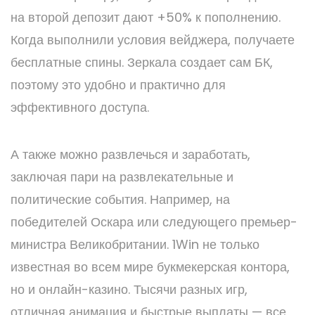
на второй депозит дают +50% к пополнению.
Когда выполнили условия вейджера, получаете
бесплатные спины. Зеркала создает сам БК,
поэтому это удобно и практично для
эффективного доступа.
А также можно развлечься и заработать,
заключая пари на развлекательные и
политические события. Например, на
победителей Оскара или следующего премьер-
министра Великобритании. 1Win не только
известная во всем мире букмекерская контора,
но и онлайн-казино. Тысячи разных игр,
отличная анимация и быстрые выплаты — все