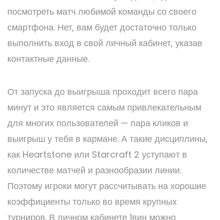
посмотреть матч любимой команды со своего
смартфона. Нет, вам будет достаточно только
выполнить вход в свой личный кабинет, указав
контактные данные.
От запуска до выигрыша проходит всего пара
минут и это является самым привлекательным
для многих пользователей — пара кликов и
выигрыш у тебя в кармане. А такие дисциплины,
как Heartstone или Starcraft 2 уступают в
количестве матчей и разнообразии линии.
Поэтому игроки могут рассчитывать на хорошие
коэффициенты только во время крупных
турниров. В личном кабинете 1вин можно