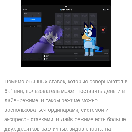
Помимо обычных ставок, которые совершаются в
бк 1 вин, пользователь может поставить деньги в
лайв-режиме. В таком режиме можно
воспользоваться ординарами, системой и
экспресс- ставками. В Лайв режиме есть больше
двух десятков различных видов спорта, на