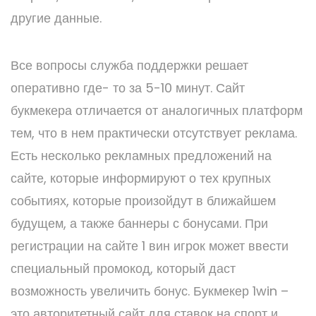
другие данные.
Все вопросы служба поддержки решает
оперативно где- то за 5-10 минут. Сайт
букмекера отличается от аналогичных платформ
тем, что в нем практически отсутствует реклама.
Есть несколько рекламных предложений на
сайте, которые информируют о тех крупных
событиях, которые произойдут в ближайшем
будущем, а также баннеры с бонусами. При
регистрации на сайте 1 вин игрок может ввести
специальный промокод, который даст
возможность увеличить бонус. Букмекер 1win –
это авторитетный сайт для ставок на спорт и