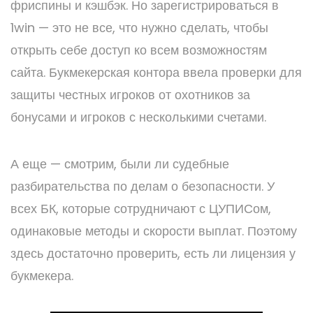
фриспины и кэшбэк. Но зарегистрироваться в
1win — это не все, что нужно сделать, чтобы
открыть себе доступ ко всем возможностям
сайта. Букмекерская контора ввела проверки для
защиты честных игроков от охотников за
бонусами и игроков с несколькими счетами.
А еще — смотрим, были ли судебные
разбирательства по делам о безопасности. У
всех БК, которые сотрудничают с ЦУПИСом,
одинаковые методы и скорости выплат. Поэтому
здесь достаточно проверить, есть ли лицензия у
букмекера.