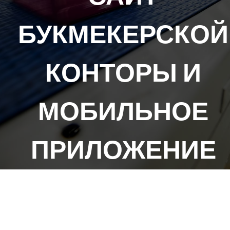
БУКМЕКЕРСКОЙ
КОНТОРЫ И
МОБИЛЬНОЕ
ПРИЛОЖЕНИЕ