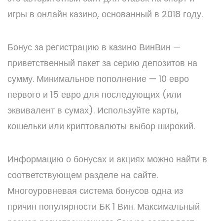
игры в онлайн казино, основанный в 2018 году.
Бонус за регистрацию в казино ВинВин —
приветственный пакет за серию депозитов на
сумму. Минимальное пополнение — 10 евро
первого и 15 евро для последующих (или
эквивалент в сумах). Используйте карты,
кошельки или криптовалюты выбор широкий.
Информацию о бонусах и акциях можно найти в
соответствующем разделе на сайте.
Многоуровневая система бонусов одна из
причин популярности БК 1 Вин. Максимальный