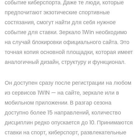
событие киберспорта. Даже те люди, которые
предпочитают экзотические спортивные
состязания, смогут найти для себя нужное
событие для ставки. Зеркало 1Win необходимо
на случай блокировки официального сайта. Это
точная копия основной площадки, которая имеет
аналогичный дизайн, структуру и функционал.
Он доступен сразу после регистрации на любом
из сервисов 1WIN — на сайте, зеркале или в
мобильном приложении. В разгар сезона
доступно более 15 направлений, количество
дисциплин редко опускается до 10. Принимаются
ставки на спорт, киберспорт, развлекательные