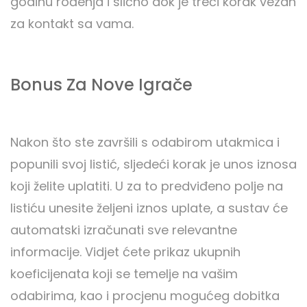
godinu rođenja i slično dok je treći korak vezan
za kontakt sa vama.
Bonus Za Nove Igrače
Nakon što ste završili s odabirom utakmica i
popunili svoj listić, sljedeći korak je unos iznosa
koji želite uplatiti. U za to predviđeno polje na
listiću unesite željeni iznos uplate, a sustav će
automatski izračunati sve relevantne
informacije. Vidjet ćete prikaz ukupnih
koeficijenata koji se temelje na vašim
odabirima, kao i procjenu mogućeg dobitka