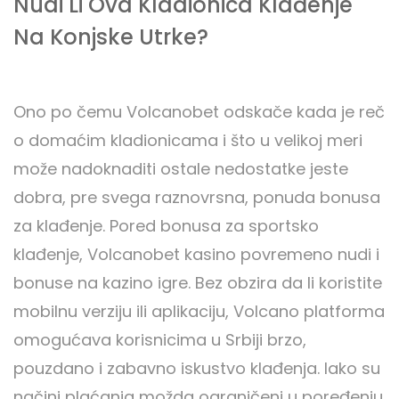
Nudi Li Ova Kladionica Klađenje
Na Konjske Utrke?
Ono po čemu Volcanobet odskače kada je reč
o domaćim kladionicama i što u velikoj meri
može nadoknaditi ostale nedostatke jeste
dobra, pre svega raznovrsna, ponuda bonusa
za klađenje. Pored bonusa za sportsko
klađenje, Volcanobet kasino povremeno nudi i
bonuse na kazino igre. Bez obzira da li koristite
mobilnu verziju ili aplikaciju, Volcano platforma
omogućava korisnicima u Srbiji brzo,
pouzdano i zabavno iskustvo klađenja. Iako su
načini plaćanja možda ograničeni u poređenju