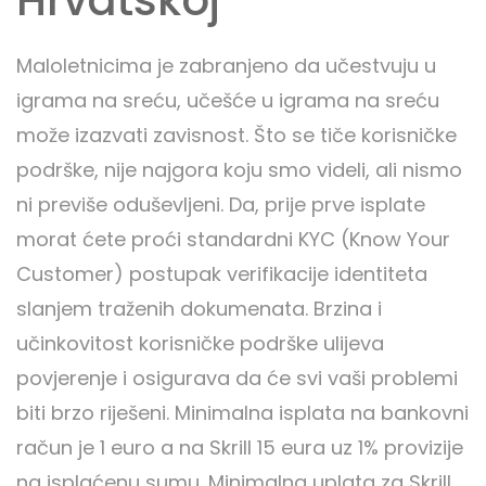
Hrvatskoj
Maloletnicima je zabranjeno da učestvuju u
igrama na sreću, učešće u igrama na sreću
može izazvati zavisnost. Što se tiče korisničke
podrške, nije najgora koju smo videli, ali nismo
ni previše oduševljeni. Da, prije prve isplate
morat ćete proći standardni KYC (Know Your
Customer) postupak verifikacije identiteta
slanjem traženih dokumenata. Brzina i
učinkovitost korisničke podrške ulijeva
povjerenje i osigurava da će svi vaši problemi
biti brzo riješeni. Minimalna isplata na bankovni
račun je 1 euro a na Skrill 15 eura uz 1% provizije
na isplaćenu sumu. Minimalna uplata za Skrill