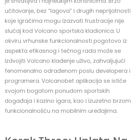
je shvatljiva i najneukijim korisnicima. Brzo
učitavanje, bez “lagova” i drugih neprijatnosti
koje igračima mogu izazvati frustracije nije
slučaj kod Volcano sportska kladionica. U
okviru vrhunske funkcionalnosti pogotovo iz
aspekta efikasnog i tečnog rada može se
izdvojiti Volcano klađenje uživo, zahvaljujući
fenomenalno odrađenom poslu developera i
programera. Volcanobet aplikacija se ističe
svojom bogatom ponudom sportskih
događaja i kazino igara, kao i izuzetno brzom
funkcionalnošću na mobilnim uređajima.