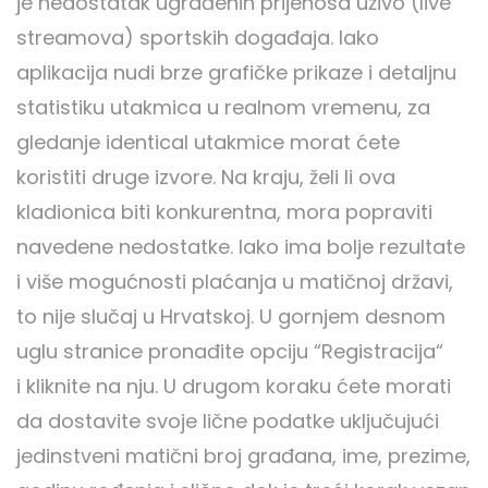
je nedostatak ugrađenih prijenosa uživo (live
streamova) sportskih događaja. Iako
aplikacija nudi brze grafičke prikaze i detaljnu
statistiku utakmica u realnom vremenu, za
gledanje identical utakmice morat ćete
koristiti druge izvore. Na kraju, želi li ova
kladionica biti konkurentna, mora popraviti
navedene nedostatke. Iako ima bolje rezultate
i više mogućnosti plaćanja u matičnoj državi,
to nije slučaj u Hrvatskoj. U gornjem desnom
uglu stranice pronađite opciju “Registracija“
i kliknite na nju. U drugom koraku ćete morati
da dostavite svoje lične podatke uključujući
jedinstveni matični broj građana, ime, prezime,