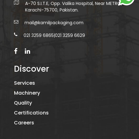
A-70 S.I.T.E, Opp. Valika Hospital, Near METRO,
Karachi-75700, Pakistan.
mail@kamilpackaging.com
021 3259 6865
|
021 3259 6629
Discover
Services
Machinery
Quality
Certifications
Careers