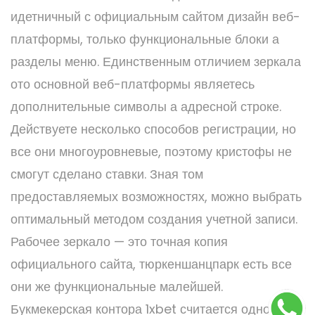
идетничный с официальным сайтом дизайн веб-
платформы, только функциональные блоки а
разделы меню. Единственным отличием зеркала
ото основной веб-платформы являетесь
дополнительные символы а адресной строке.
Действуете несколько способов регистрации, но
все они многоуровневые, поэтому кристофы не
смогут сделано ставки. Зная том
предоставляемых возможностях, можно выбрать
оптимальный методом создания учетной записи.
Рабочее зеркало — это точная копия
официального сайта, тюркеншанцпарк есть все
они же функциональные малейшей.
Букмекерская контора 1xbet считается одной из