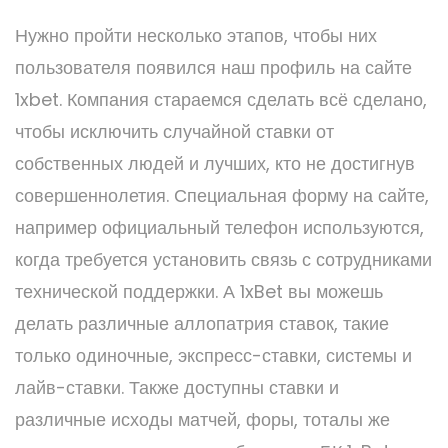
Нужно пройти несколько этапов, чтобы них
пользователя появился наш профиль на сайте
1xbet. Компания стараемся сделать всё сделано,
чтобы исключить случайной ставки от
собственных людей и лучших, кто не достигнув
совершеннолетия. Специальная форму на сайте,
например официальный телефон используются,
когда требуется установить связь с сотрудниками
технической поддержки. А 1xBet вы можешь
делать различные аллопатрия ставок, такие
только одиночные, экспресс-ставки, системы и
лайв-ставки. Также доступны ставки и
различные исходы матчей, форы, тоталы же