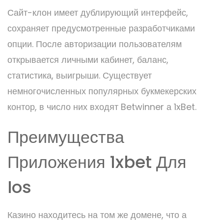
Сайт-клон имеет дублирующий интерфейс,
сохраняет предусмотренные разработчиками
опции. После авторизации пользователям
открывается личными кабинет, баланс,
статистика, выигрыши. Существует
немногочисленных популярных букмекерских
контор, в число них входят Betwinner а 1xBet.
Преимущества
Приложения 1xbet Для
Ios
Казино находитесь на том же домене, что а