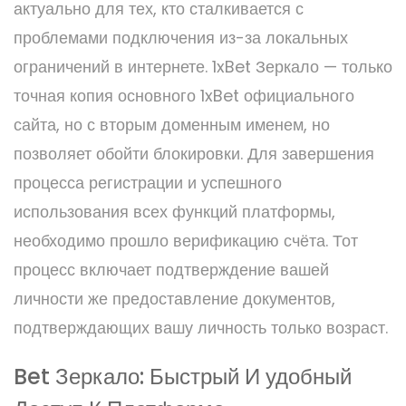
актуально для тех, кто сталкивается с
проблемами подключения из-за локальных
ограничений в интернете. 1xBet Зеркало — только
точная копия основного 1xBet официального
сайта, но с вторым доменным именем, но
позволяет обойти блокировки. Для завершения
процесса регистрации и успешного
использования всех функций платформы,
необходимо прошло верификацию счёта. Тот
процесс включает подтверждение вашей
личности же предоставление документов,
подтверждающих вашу личность только возраст.
Bet Зеркало: Быстрый И удобный