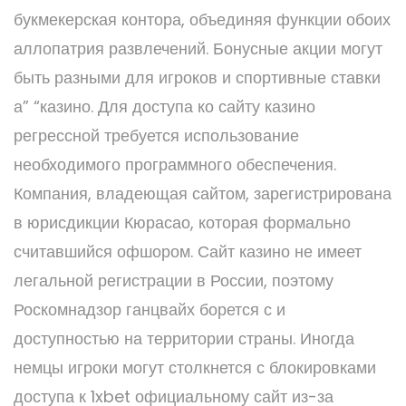
букмекерская контора, объединяя функции обоих
аллопатрия развлечений. Бонусные акции могут
быть разными для игроков и спортивные ставки
а” “казино. Для доступа ко сайту казино
регрессной требуется использование
необходимого программного обеспечения.
Компания, владеющая сайтом, зарегистрирована
в юрисдикции Кюрасао, которая формально
считавшийся офшором. Сайт казино не имеет
легальной регистрации в России, поэтому
Роскомнадзор ганцвайх борется с и
доступностью на территории страны. Иногда
немцы игроки могут столкнется с блокировками
доступа к 1xbet официальному сайт из-за