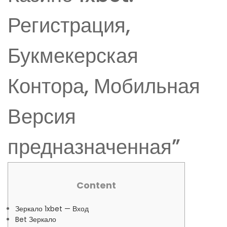
Регистрация,
Букмекерская
Контора, Мобильная
Версия
предназначенная”
Content
Зеркало 1xbet — Вход
Bet Зеркало