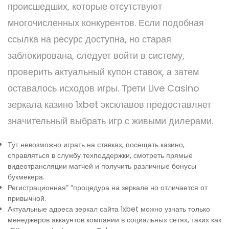
происшедших, которые отсутствуют
многочисленных конкурентов. Если подобная
ссылка на ресурс доступна, но старая
заблокирована, следует войти в систему,
проверить актуальный купон ставок, а затем
оставалось исходов игры. Трети Live Casino
зеркала казино 1xbet эксклавов предоставляет
значительный выбрать игр с живыми дилерами.
Тут невозможно играть на ставках, посещать казино,
справляться в службу техподдержки, смотреть прямые
видеотрансляции матчей и получить различные бонусы
букмекера.
Регистрационная” “процедура на зеркале но отличается от
привычной.
Актуальные адреса зеркал сайта 1xbet можно узнать только
менеджеров аккаунтов компании в социальных сетях, таких как