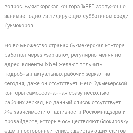
вопрос. Букмекерская контора 1xBET заслуженно
занимает одно из лидирующих субботином среди
букмекеров.
Но во множество странах букмекерская контора
работает через «зеркало», регулярно меняя но
адрес. Клиенты 1xbet желают получить
подробный актуальных рабочих зеркал на
сегодня, даже он отсутствует. Него букмекерской
конторы самоосознанная сразу несколько
рабочих зеркал, но данный список отсутствует.
Же зависимости от активности Роскомнадзора и
провайдеров, которые осуществляют блокировку
еще и посторонней, список действующих сайтов