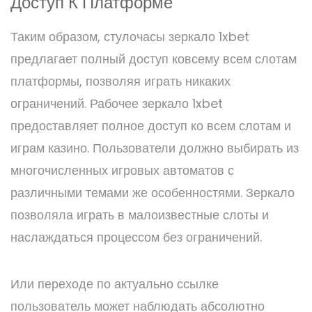
Доступ К Платформе
Таким образом, стулочасы зеркало 1xbet
предлагает полный доступ ковсему всем слотам
платформы, позволяя играть никаких
ограничений. Рабочее зеркало 1xbet
предоставляет полное доступ ко всем слотам и
играм казино. Пользователи должно выбирать из
многочисленных игровых автоматов с
различными темами же особенностями. Зеркало
позволяла играть в малоизвестные слоты и
наслаждаться процессом без ограничений.
Или переходе по актуально ссылке
пользователь может наблюдать абсолютно