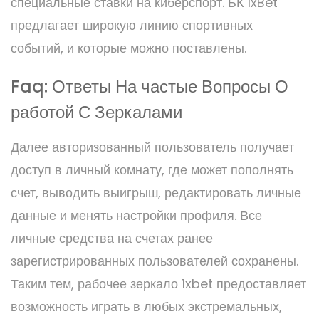
специальные ставки на киберспорт. БК 1xBet
предлагает широкую линию спортивных
событий, и которые можно поставлены.
Faq: Ответы На частые Вопросы О
работой С Зеркалами
Далее авторизованный пользователь получает
доступ в личный комнату, где может пополнять
счет, выводить выигрыш, редактировать личные
данные и менять настройки профиля. Все
личные средства на счетах ранее
зарегистрированных пользователей сохранены.
Таким тем, рабочее зеркало 1xbet предоставляет
возможность играть в любых экстремальных,