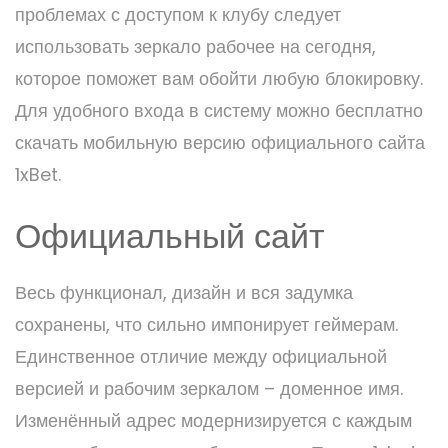
проблемах с доступом к клубу следует
использовать зеркало рабочее на сегодня,
которое поможет вам обойти любую блокировку.
Для удобного входа в систему можно бесплатно
скачать мобильную версию официального сайта
1xBet.
Официальный сайт
Весь функционал, дизайн и вся задумка
сохранены, что сильно импонирует геймерам.
Единственное отличие между официальной
версией и рабочим зеркалом – доменное имя.
Изменённый адрес модернизируется с каждым