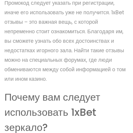
Промокод следует указать при регистрации,
иначе его использовать уже не получится. 1xBet
отзывы – это важная вещь, с которой
непременно стоит ознакомиться. Благодаря им,
вы сможете узнать обо всех достоинствах и
недостатках игорного зала. Найти такие отзывы
можно на специальных форумах, где люди
обмениваются между собой информацией о том
или ином казино.
Почему вам следует
использовать 1xBet
зеркало?