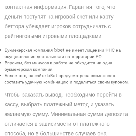
контактная информация. Гарантия того, что
деньги поступят на игровой счет или карту
беттора убеждает игроков сотрудничать с
рейтинговыми игровыми площадками.
Букмекерская компания 1xbet не имеет лицензии ФНС на
осуществление деятельности на территории РФ.
Впрочем, без минусов в работе не обходится ни одна
букмекерская компания.
Более того, на сайте 1xBet предусмотрена возможность
составить удачную комбинацию и поделиться своим купоном.
Чтобы заказать вывод, необходимо перейти в
кассу, выбрать платежный метод и указать
желаемую сумму. Минимальная сумма депозита
отличается в зависимости от платежного
способа, но в большинстве случаев она