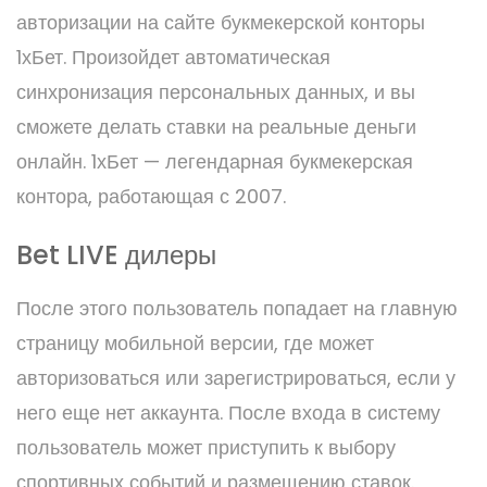
авторизации на сайте букмекерской конторы
1хБет. Произойдет автоматическая
синхронизация персональных данных, и вы
сможете делать ставки на реальные деньги
онлайн. 1хБет — легендарная букмекерская
контора, работающая с 2007.
Bet LIVE дилеры
После этого пользователь попадает на главную
страницу мобильной версии, где может
авторизоваться или зарегистрироваться, если у
него еще нет аккаунта. После входа в систему
пользователь может приступить к выбору
спортивных событий и размещению ставок.