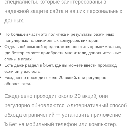
специалисты, которые заинтересованы в
надежной защите сайта и ваших персональных
данных.
По большей части это политика и результаты различных
популярных телевизионных конкурсов, викторин.
Отдельной ссылкой предлагается посетить промо-магазин,
где беттор сможет приобрести множители, дополнительные
спины в играх.
Есть даже раздел в 1хБет, где вы можете ввести промокод,
если он у вас есть.
Ежедневно проходит около 20 акций, они регулярно
обновляются.
Ежедневно проходит около 20 акций, они
регулярно обновляются. Альтернативный способ
обхода ограничений — установить приложение
1хБет на мобильный телефон или компьютер.