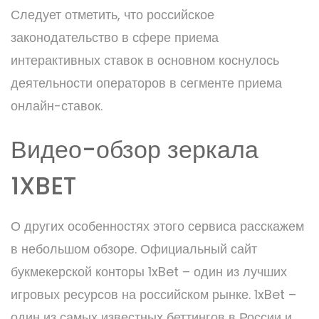
Следует отметить, что российское
законодательство в сфере приема
интерактивных ставок в основном коснулось
деятельности операторов в сегменте приема
онлайн-ставок.
Видео-обзор зеркала
1XBET
О других особенностях этого сервиса расскажем
в небольшом обзоре. Официальный сайт
букмекерской конторы 1xBet – один из лучших
игровых ресурсов на российском рынке. 1xBet –
один из самых известных беттингов в России и