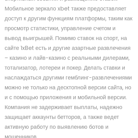
Мобильное зеркало xbet также предоставляет
доступ к другим функциям платформы, таким как
просмотр статистики, управление счетом и
вывод выигрышей. Помимо ставок на спорт, на
сайте 1xBet есть и другие азартные развлечения
– казино и лайв-казино с реальными дилерами,
тотализатор, лотереи и покер. Делать ставки и
наслаждаться другими гемблинг-развлечениями
можно не только на десктопной версии сайта, но
и с помощью приложения и мобильной версии.
Компания не задерживает выплаты, надежно
защищает аккаунты бетторов, а также ведет
активную работу по выявлению ботов и
мошенников.