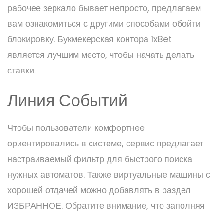
рабочее зеркало бывает непросто, предлагаем
вам ознакомиться с другими способами обойти
блокировку. Букмекерская контора 1xBet
является лучшим место, чтобы начать делать
ставки.
Линия Событий
Чтобы пользователи комфортнее
ориентировались в системе, сервис предлагает
настраиваемый фильтр для быстрого поиска
нужных автоматов. Также виртуальные машины с
хорошей отдачей можно добавлять в раздел
ИЗБРАННОЕ. Обратите внимание, что заполняя