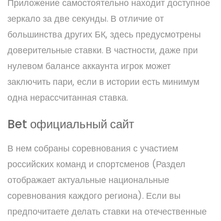
Приложение самостоятельно находит доступное
зеркало за две секунды. В отличие от
большинства других БК, здесь предусмотрены
доверительные ставки. В частности, даже при
нулевом балансе аккаунта игрок может
заключить пари, если в истории есть минимум
одна нерассчитанная ставка.
Bet официальный сайт
В нем собраны соревнования с участием
российских команд и спортсменов (Раздел
отображает актуальные национальные
соревнования каждого региона). Если вы
предпочитаете делать ставки на отечественные