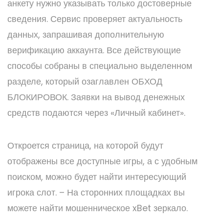
анкету нужно указывать только достоверные
сведения. Сервис проверяет актуальность
данных, запрашивая дополнительную
верификацию аккаунта. Все действующие
способы собраны в специально выделенном
разделе, который озаглавлен ОБХОД
БЛОКИРОВОК. Заявки на вывод денежных
средств подаются через «Личный кабинет».
Откроется страница, на которой будут
отображены все доступные игры, а с удобным
поиском, можно будет найти интересующий
игрока слот. – На сторонних площадках вы
можете найти мошенническое xBet зеркало.