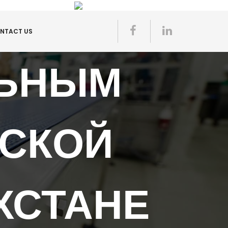
NTACT US
ЛЬНЫМ
РСКОЙ
ХСТАНЕ