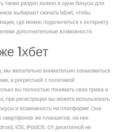
ь также раздел казино и одни бонусы для
роков выбирают скачать 1xbet, чтобы
ации, где можно подключиться к интернету.
елями дополнительные возможности.
же 1хбет
и, мы желательно внимательно ознакомиться
и, а регрессной с политикой
только вы полностью понимать свои права и
го, при регистрации вы можете использовать
бонусы и возможность на платформе. Она
 смартфонов же планшетов, на них
oid, iOS, iPadOS. От десктопной не