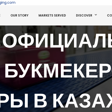
ging.com
E
OUR STORY
MARKETS SERVED
DISCOVER
CO
T ОФИЦИА
 БУКМЕКЕ
РЫ В КАЗА