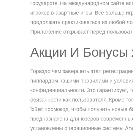
государств. На международном сайте ест
игроков в азартные игры. Все больше иг
продолжать практиковаться из любой лок
Приложение открывает перед пользоват
Акции И Бонусы 
Гораздо чем завершить этап регистраци
пиппардом нашими правилами и условиям
конфиденциальности. Это гарантирует, 
обязанности как пользователя. Кроме то
1xBet промокод, чтобы получить новые 
предназначена для юзеров современных
установлены операционные системы Andr