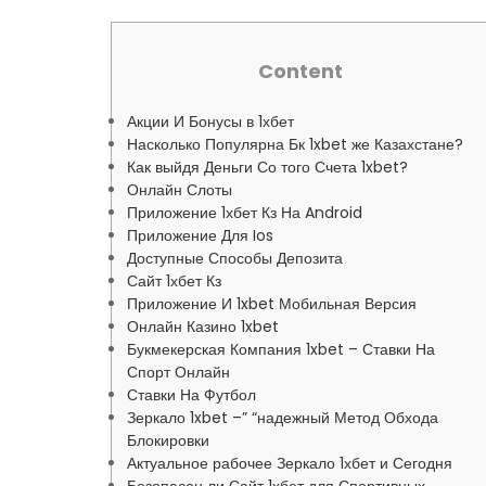
Content
Акции И Бонусы в 1хбет
Насколько Популярна Бк 1xbet же Казахстане?
Как выйдя Деньги Со того Счета 1xbet?
Онлайн Слоты
Приложение 1хбет Кз На Android
Приложение Для Ios
Доступные Способы Депозита
Сайт 1хбет Кз
Приложение И 1xbet Мобильная Версия
Онлайн Казино 1xbet
Букмекерская Компания 1xbet – Ставки На
Спорт Онлайн
Ставки На Футбол
Зеркало 1xbet –” “надежный Метод Обхода
Блокировки
Актуальное рабочее Зеркало 1хбет и Сегодня