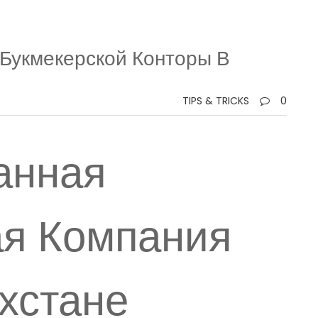
Букмекерской Конторы В
TIPS & TRICKS
0
анная
ая Компания
ахстане