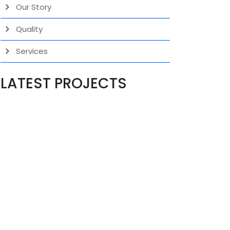
Our Story
Quality
Services
LATEST PROJECTS