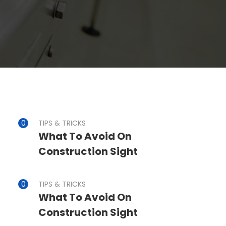
TIPS & TRICKS
What To Avoid On
Construction Sight
TIPS & TRICKS
What To Avoid On
Construction Sight