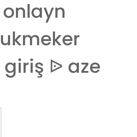
 onlayn
Bukmeker
t giriş ᐉ aze