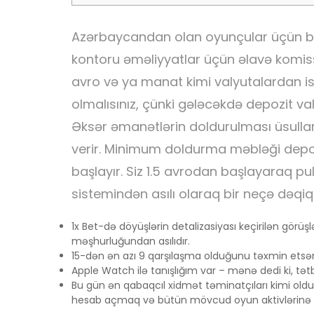
Azərbaycandan olan oyunçular üçün bö
kontoru əməliyyatlar üçün əlavə komissi
avro və ya manat kimi valyutalardan ist
olmalısınız, çünki gələcəkdə depozit 
Əksər əmanətlərin doldurulması üsullar
verir. Minimum doldurma məbləği depoz
başlayır. Siz 1.5 avrodan başlayaraq pul 
sistemindən asılı olaraq bir neçə dəqi
1x Bet-də döyüşlərin detalizasiyası keçirilən görü
məşhurluğundan asılıdır.
15-dən ən azı 9 qarşılaşma olduğunu təxmin etsəm
Apple Watch ilə tanışlığım var – mənə dedi ki, tət
Bu gün ən qabaqcıl xidmət təminatçıları kimi olduğ
hesab açmaq və bütün mövcud oyun aktivlərinə gir