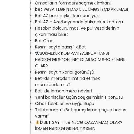
Əmsalların formatını seçmək imkanı
bet VƏSAİTLƏRİN DAXİL EDİLMƏSİ /ÇIXARILMASI
Bet AZ bukmеykеr kompaniyası
Bet AZ – Azərbaycanda bukmeker kontoru
Hesabın doldurulması və pul vəsaitlərinin
çıxarılması 1xBet
Bet Oran
Rəsmi sayta baxış 1 x Bet
BUKMEKER KOMPANIYASINDA HANSI
HADISƏLƏRƏ “ONLINE” OLARAQ MƏRC ETMƏK
OLAR?
Rəsmi saytın xarici görünüşü
Bet-də mərcdən imtina etmək
mümkündürmü?
Bet-də idman mərc növləri
Yeni bahisçilər üçün xoş gəlmisiniz bonusu
Cihaz tələbləri və uyğunluğu
Telefonuma 1xBet quraşdırmaq üçün bonus
varmı?
1XBET SAYTI ILƏ NECƏ QAZANMAQ OLAR?
İDMAN HADISƏLƏRINƏ TƏXMIN