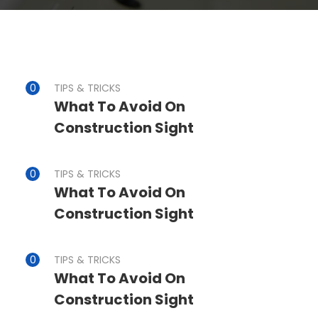
TIPS & TRICKS
What To Avoid On
Construction Sight
TIPS & TRICKS
What To Avoid On
Construction Sight
TIPS & TRICKS
What To Avoid On
Construction Sight