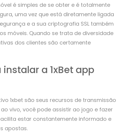
móvel é simples de se obter e é totalmente
segura, uma vez que está diretamente ligada
 segurança e a sua criptografia SSL também
os móveis. Quando se trata de diversidade
ivas dos clientes são certamente
 instalar a 1xBet app
tivo 1xbet são seus recursos de transmissão
o vivo, você pode assistir ao jogo e fazer
facilita estar constantemente informado e
s apostas.