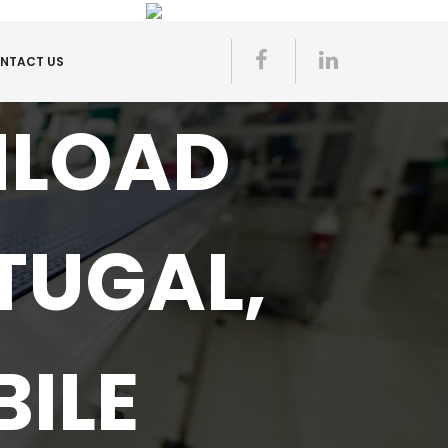
NTACT US
NLOAD
TUGAL,
BILE