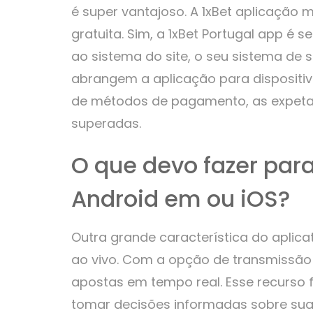
é super vantajoso. A 1xBet aplicação 
gratuita. Sim, a 1xBet Portugal app é 
ao sistema do site, o seu sistema de
abrangem a aplicação para dispositiv
de métodos de pagamento, as expetat
superadas.
O que devo fazer para
Android em ou iOS?
Outra grande característica do aplica
ao vivo. Com a opção de transmissão a
apostas em tempo real. Esse recurso 
tomar decisões informadas sobre sua