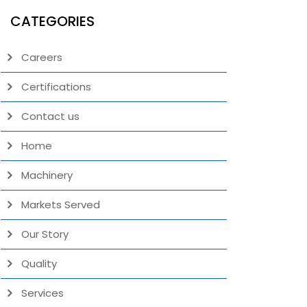
CATEGORIES
Careers
Certifications
Contact us
Home
Machinery
Markets Served
Our Story
Quality
Services