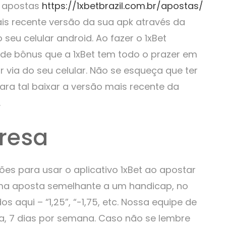
e apostas
https://1xbetbrazil.com.br/apostas/
ais recente versão da sua apk através da
 seu celular android. Ao fazer o 1xBet
e bônus que a 1xBet tem todo o prazer em
or via do seu celular. Não se esqueça que ter
ara tal baixar a versão mais recente da
.
resa
ões para usar o aplicativo 1xBet ao apostar
uma aposta semelhante a um handicap, no
 aqui – “1,25”, “-1,75, etc. Nossa equipe de
ia, 7 dias por semana. Caso não se lembre