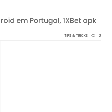
oid em Portugal, 1XBet apk
TIPS & TRICKS
0