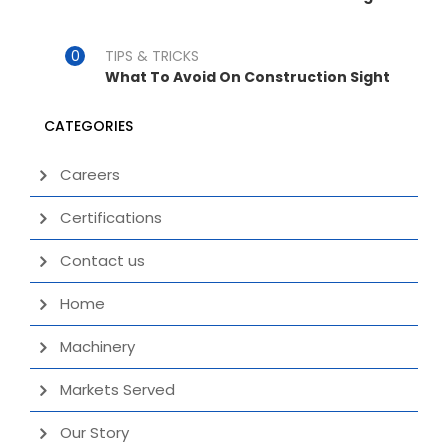
TIPS & TRICKS
What To Avoid On Construction Sight
CATEGORIES
Careers
Certifications
Contact us
Home
Machinery
Markets Served
Our Story