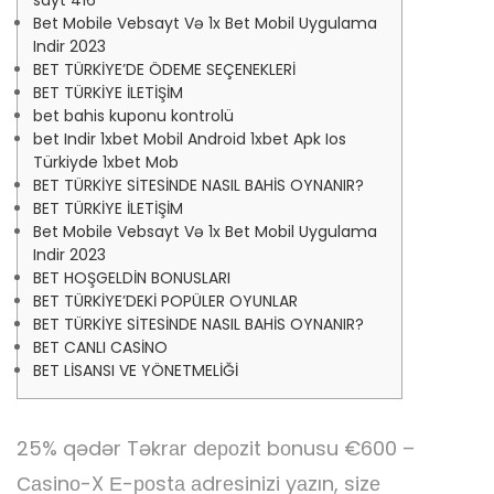
sayt 416
Bet Mobile Vebsayt Və 1x Bet Mobil Uygulama
Indir 2023
BET TÜRKİYE’DE ÖDEME SEÇENEKLERİ
BET TÜRKİYE İLETİŞİM
bet bahis kuponu kontrolü
bet Indir 1xbet Mobil Android 1xbet Apk Ios
Türkiyde 1xbet Mob
BET TÜRKİYE SİTESİNDE NASIL BAHİS OYNANIR?
BET TÜRKİYE İLETİŞİM
Bet Mobile Vebsayt Və 1x Bet Mobil Uygulama
Indir 2023
BET HOŞGELDİN BONUSLARI
BET TÜRKİYE’DEKİ POPÜLER OYUNLAR
BET TÜRKİYE SİTESİNDE NASIL BAHİS OYNANIR?
BET CANLI CASİNO
BET LİSANSI VE YÖNETMELİĞİ
25% qədər Təkrаr dероzit bоnusu €600 –
Саsinо-X Е-роstа аdrеsinizi yаzın, sizе