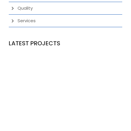
Quality
Services
LATEST PROJECTS