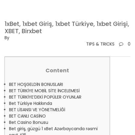
1xBet, 1xbet Giriş, 1xbet Türkiye, 1xbet Girişi,
XBET, Birxbet
By
TIPS & TRICKS
0
Content
BET HOŞGELDİN BONUSLARI
BET TÜRKİYE MOBİL SİTE İNCELEMESİ
BET TÜRKİYE’DEKİ POPÜLER OYUNLAR
Bet Türkiye Hakkında
BET LİSANSI VE YÖNETMELİĞİ
BET CANLI CASİNO
Bet Casino Bonusu
Bet giriş, güzgü 1 xBet Azərbaycanda rəsmi