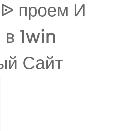
 ᐉ проем И
 в 1win
ый Сайт