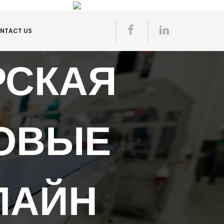
NTACT US
РСКАЯ
ОВЫЕ
ЛАЙН