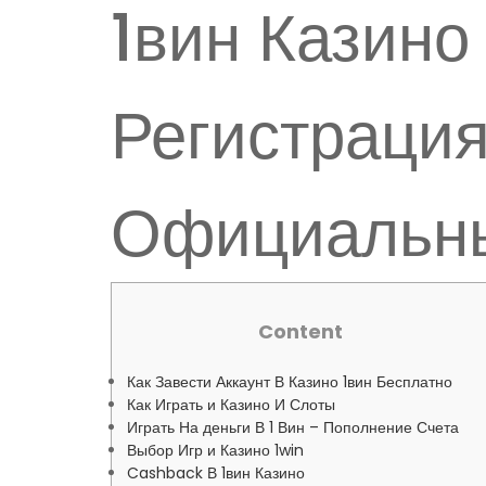
1вин Казино
Регистрация
Официальн
Content
Как Завести Аккаунт В Казино 1вин Бесплатно
Как Играть и Казино И Слоты
Играть На деньги В 1 Вин – Пополнение Счета
Выбор Игр и Казино 1win
Cashback В 1вин Казино