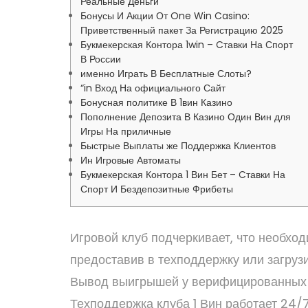
Реальные Деньги
Бонусы И Акции От One Win Casino:
Приветственный пакет За Регистрацию 2025
Букмекерская Контора 1win – Cтавки На Спорт
В России
именно Играть В Бесплатные Слоты?
“in Вход На официального Сайт
Бонусная политике В 1вин Казино
Пополнение Депозита В Казино Один Вин для
Игры На приличные
Быстрые Выплаты же Поддержка Клиентов
Ин Игровые Автоматы
Букмекерская Контора 1 Вин Бет – Cтавки На
Спорт И Бездепозитные Фрибеты
Игровой клуб подчеркивает, что необхо
предоставив в техподдержку или загрузи
Вывод выигрышей у верифицированных 
Техподдержка клуба 1 Вин работает 24/7