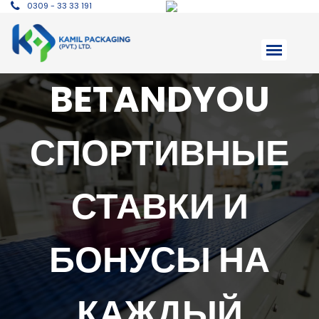
0309 - 33 33 191
BETANDYOU
СПОРТИВНЫЕ
СТАВКИ И
БОНУСЫ НА
КАЖДЫЙ