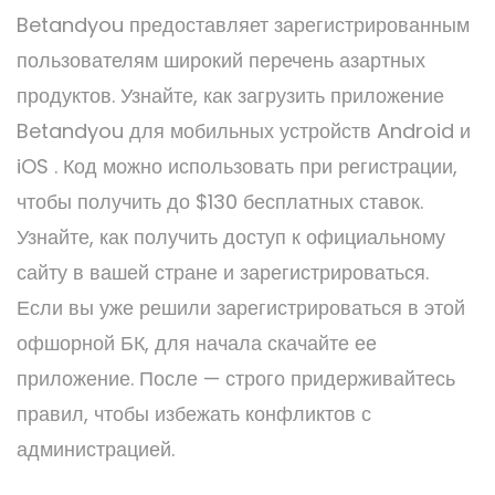
Betandyou предоставляет зарегистрированным
пользователям широкий перечень азартных
продуктов. Узнайте, как загрузить приложение
Betandyou для мобильных устройств Android и
iOS . Код можно использовать при регистрации,
чтобы получить до $130 бесплатных ставок.
Узнайте, как получить доступ к официальному
сайту в вашей стране и зарегистрироваться.
Если вы уже решили зарегистрироваться в этой
офшорной БК, для начала скачайте ее
приложение. После — строго придерживайтесь
правил, чтобы избежать конфликтов с
администрацией.