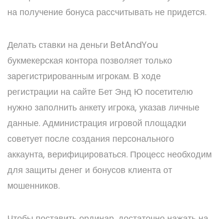
на получение бонуса рассчитывать не придется.
Делать ставки на деньги BetAndYou
букмекерская контора позволяет только
зарегистрированным игрокам. В ходе
регистрации на сайте Бет Энд Ю посетителю
нужно заполнить анкету игрока, указав личные
данные. Администрация игровой площадки
советует после создания персонального
аккаунта, верифицироваться. Процесс необходим
для защиты денег и бонусов клиента от
мошенников.
Чтобы поставить ординар, достаточно нажать на