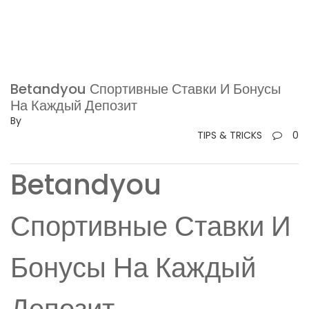
Betandyou Спортивные Ставки И Бонусы
На Каждый Депозит
By
TIPS & TRICKS
0
Betandyou
Спортивные Ставки И
Бонусы На Каждый