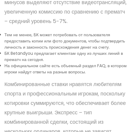
минусов выделяют отсутствие видеотрансляций,
увеличенную комиссию по сравнению с прематч
– средний уровень 5-7%.
Тем не менее, БК может потребовать от пользователя
предоставить копии или фото документов, чтобы подтвердить
личность и законность происхождения денег на счету.
БК Betandyou предлагает клиентам одну из лучших линий в
прематч на сегодня.
На официальном сайте есть объемный раздел FAQ, в котором
игроки найдут ответы на разные вопросы.
Комбинированные ставки нравятся любителям
спорта и профессиональным игрокам, поскольку
котировки суммируются, что обеспечивает более
крупные выигрыши. Экспресс – тип
комбинированной сделки, состоящий из
нескольких ординаров, которые не зависят