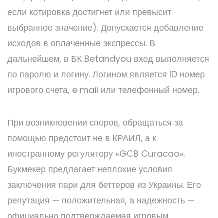
если котировка достигнет или превысит
выбранное значение). Допускается добавление
исходов в оплаченные экспрессы. В
дальнейшем, в БК Betandyou вход выполняется
по паролю и логину. Логином является ID номер
игрового счета, e mail или телефонный номер.
При возникновении споров, обращаться за
помощью предстоит не в КРАИЛ, а к
иностранному регулятору «GCB Curacao».
Букмекер предлагает неплохие условия
заключения пари для беттеров из Украины. Его
репутация — положительная, а надежность —
официально подтверждаемая игровым