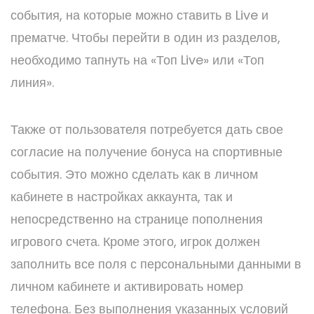
события, на которые можно ставить в Live и
прематче. Чтобы перейти в один из разделов,
необходимо тапнуть на «Топ Live» или «Топ
линия».
Также от пользователя потребуется дать свое
согласие на получение бонуса на спортивные
события. Это можно сделать как в личном
кабинете в настройках аккаунта, так и
непосредственно на странице пополнения
игрового счета. Кроме этого, игрок должен
заполнить все поля с персональными данными в
личном кабинете и активировать номер
телефона. Без выполнения указанных условий