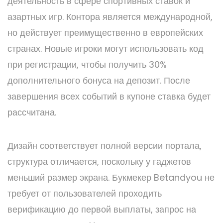
деятельность в сфере спортивных ставок и
азартных игр. Контора является международной,
но действует преимущественно в европейских
странах. Новые игроки могут использовать код
при регистрации, чтобы получить 30%
дополнительного бонуса на депозит. После
завершения всех событий в купоне ставка будет
рассчитана.
Дизайн соответствует полной версии портала,
структура отличается, поскольку у гаджетов
меньший размер экрана. Букмекер Betandyou не
требует от пользователей проходить
верификацию до первой выплаты, запрос на