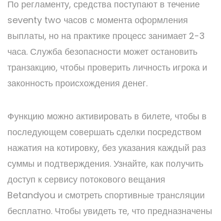
По регламенту, средства поступают в течение
seventy two часов с момента оформления
выплаты, но на практике процесс занимает 2-3
часа. Служба безопасности может остановить
транзакцию, чтобы проверить личность игрока и
законность происхождения денег.
Функцию можно активировать в билете, чтобы в
последующем совершать сделки посредством
нажатия на котировку, без указания каждый раз
суммы и подтверждения. Узнайте, как получить
доступ к сервису потокового вещания
Betandyou и смотреть спортивные трансляции
бесплатно. Чтобы увидеть те, что предназначены