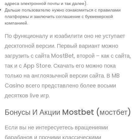
адреса электронной почты и так далее).
Дальше пользователю нужно ознакомиться с правилами
платформы и заключить соглашение с букмекерской
компанией.
По функционалу и юзабилити оно не уступает
десктопной версии. Первый вариант можно
загрузить с сайта MostBet, второй – как с сайта,
так и с App Store. Скачать его можно пока
только на англоязычной версии сайта. В MB
Casino всего представлено более восьми
десятков live игр.
Бонусы И Акции Mostbet (мостбет)
Если вы не интересуетесь вращениями
барабанов и прочими классическими