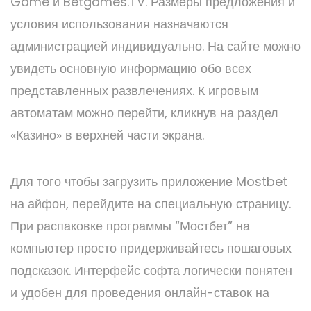
Game и Betgames.TV. Размеры предложения и
условия использования назначаются
администрацией индивидуально. На сайте можно
увидеть основную информацию обо всех
представленных развлечениях. К игровым
автоматам можно перейти, кликнув на раздел
«Казино» в верхней части экрана.
Для того чтобы загрузить приложение Mostbet
на айфон, перейдите на специальную страницу.
При распаковке программы “Мостбет” на
компьютер просто придерживайтесь пошаговых
подсказок. Интерфейс софта логически понятен
и удобен для проведения онлайн-ставок на