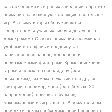
развлечениями из игровых заведений, обратите
внимание на обширную коллекцию настольных
игр. Все симуляторы обслуживаются
генератором случайных чисел и доступны в
демо-режиме. Особого внимания заслуживает
удобный интерфейс и продвинутая
навигационная панель, дополненная
всевозможными фильтрами. Кроме поисковой
строки и поиска по провайдеру (или
нескольким), вы можете указывать и другие
критерии, например, жанр (есть больше 20
направлений), призовые функции,
максимальный выигрыш и т.п. В обязательном
порядке игрокам необходимо верифицировать