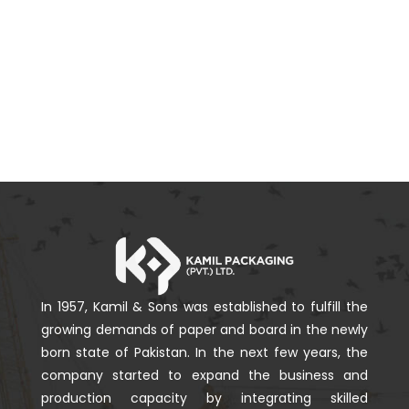
In 1957, Kamil & Sons was established to fulfill the
growing demands of paper and board in the newly
born state of Pakistan. In the next few years, the
company started to expand the business and
production capacity by integrating skilled