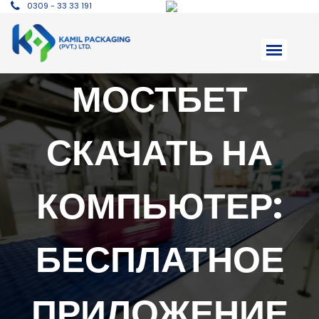
0309 - 33 33 191
МОСТБЕТ
СКАЧАТЬ НА
КОМПЬЮТЕР:
БЕСПЛАТНОЕ
ПРИЛОЖЕНИЕ