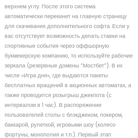
верхнем углу. После этого система
автоматически перекинет на главную страницу
для скачивания дополнительного софта. Если у
вас отсутствует возможность делать ставки на
спортивные события через оффшорную
букмекерскую компанию, то используйте рабочие
зеркала (резервные домены “Мостбет”). В их
числе «Игра дня», где выдаются пакеты
бесплатных вращений в акционных автоматах, а
также проводится розыгрыш джекпота (с
интервалом в 1 час). В распоряжении
пользователей столы с блэкджеком, покером,
баккарой, рулеткой, игровыми шоу (колесо
фортуны, монополия и т.п.). Первый этап