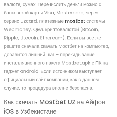
валюте, сумах. Перечислить деньги можно с
банковской карты Visa, Mastercard, через
сервис Uzcard, платежные
mostbet
системы
Webmoney, Qiwi, криптовалютой (Bitcoin,
Ripple, Litecoin, Ethereum). Если вы все же
решите сначала скачать Мостбет на компьютер,
добавится лишний шаг – перекидывание
инсталляционного пакета Mostbet.apk с ПК на
гаджет android. Если источником выступает
официальный сайт компании, как в данном
случае, то процедура вполне безопасна.
Как скачать Mostbet UZ на Айфон
iOS в Узбекистане