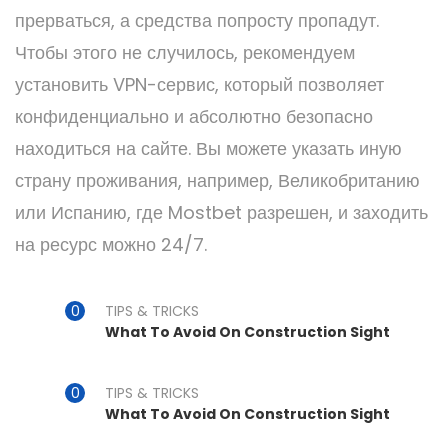
прерваться, а средства попросту пропадут.
Чтобы этого не случилось, рекомендуем
установить VPN-сервис, который позволяет
конфиденциально и абсолютно безопасно
находиться на сайте. Вы можете указать иную
страну проживания, например, Великобританию
или Испанию, где Mostbet разрешен, и заходить
на ресурс можно 24/7.
TIPS & TRICKS
What To Avoid On Construction Sight
TIPS & TRICKS
What To Avoid On Construction Sight