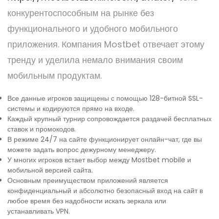
конкурентоспособным на рынке без
функционального и удобного мобильного
приложения. Компания Mostbet отвечает этому
тренду и уделила немало внимания своим
мобильным продуктам.
Все данные игроков защищены с помощью 128-битной SSL-
системы и кодируются прямо на входе.
Каждый крупный турнир сопровождается раздачей бесплатных
ставок и промокодов.
В режиме 24/7 на сайте функционирует онлайн-чат, где вы
можете задать вопрос дежурному менеджеру.
У многих игроков встает выбор между Mostbet mobile и
мобильной версией сайта.
Основным преимуществом приложений является
конфиденциальный и абсолютно безопасный вход на сайт в
любое время без надобности искать зеркала или
устанавливать VPN.