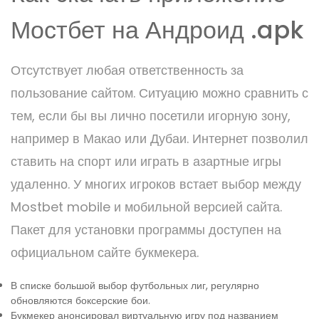
Мостбет на Андроид .apk
Отсутствует любая ответственность за
пользование сайтом. Ситуацию можно сравнить с
тем, если бы вы лично посетили игорную зону,
например в Макао или Дубаи. Интернет позволил
ставить на спорт или играть в азартные игры
удаленно. У многих игроков встает выбор между
Mostbet mobile и мобильной версией сайта.
Пакет для установки программы доступен на
официальном сайте букмекера.
В списке большой выбор футбольных лиг, регулярно
обновляются боксерские бои.
Букмекер анонсировал виртуальную игру под названием