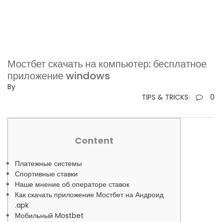
Мостбет скачать на компьютер: бесплатное
приложение windows
By
TIPS & TRICKS
0
Content
Платежные системы
Спортивные ставки
Наше мнение об операторе ставок
Как скачать приложение Мостбет на Андроид
.apk
Мобильный Mostbet