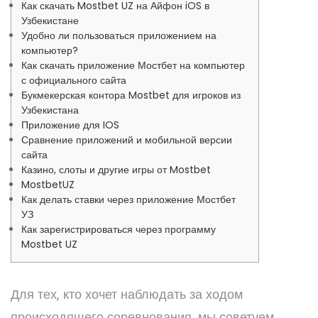
Как скачать Mostbet UZ на Айфон iOS в
Узбекистане
Удобно ли пользоваться приложением на
компьютер?
Как скачать приложение Мостбет на компьютер
с официального сайта
Букмекерская контора Mostbet для игроков из
Узбекистана
Приложение для IOS
Сравнение приложений и мобильной версии
сайта
Казино, слоты и другие игры от Mostbet
MostbetUZ
Как делать ставки через приложение Мостбет
УЗ
Как зарегистрироваться через программу
Mostbet UZ
Для тех, кто хочет наблюдать за ходом
происходящего соревнования, мы советуем