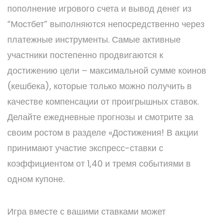
пополнение игрового счета и вывод денег из
“Мостбет” выполняются непосредственно через
платежные инструменты. Самые активные
участники постепенно продвигаются к
достижению цели – максимальной сумме коинов
(кешбека), которые только можно получить в
качестве компенсации от проигрышных ставок.
Делайте ежедневные прогнозы и смотрите за
своим ростом в разделе «Достижения! В акции
принимают участие экспресс-ставки с
коэффициентом от 1,40 и тремя событиями в
одном купоне.
Игра вместе с вашими ставками может