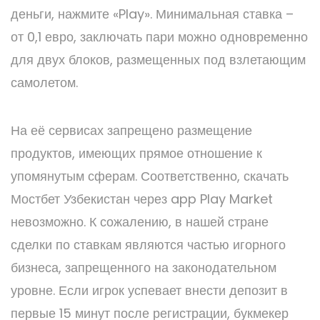
деньги, нажмите «Play». Минимальная ставка –
от 0,1 евро, заключать пари можно одновременно
для двух блоков, размещенных под взлетающим
самолетом.
На её сервисах запрещено размещение
продуктов, имеющих прямое отношение к
упомянутым сферам. Соответственно, скачать
Мостбет Узбекистан через app Play Market
невозможно. К сожалению, в нашей стране
сделки по ставкам являются частью игорного
бизнеса, запрещенного на законодательном
уровне. Если игрок успевает внести депозит в
первые 15 минут после регистрации, букмекер