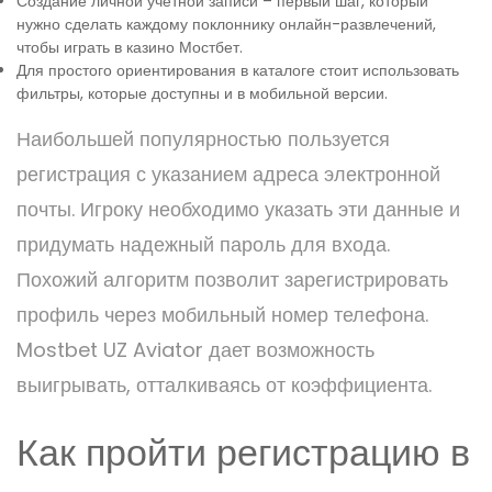
Создание личной учетной записи – первый шаг, который
нужно сделать каждому поклоннику онлайн-развлечений,
чтобы играть в казино Мостбет.
Для простого ориентирования в каталоге стоит использовать
фильтры, которые доступны и в мобильной версии.
Наибольшей популярностью пользуется
регистрация с указанием адреса электронной
почты. Игроку необходимо указать эти данные и
придумать надежный пароль для входа.
Похожий алгоритм позволит зарегистрировать
профиль через мобильный номер телефона.
Mostbet UZ Aviator дает возможность
выигрывать, отталкиваясь от коэффициента.
Как пройти регистрацию в