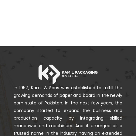
In 1957, Kamil & Sons was established to fulfill the
growing demands of paper and board in the newly
born state of Pakistan. In the next few years, the
company started to expand the business and
production capacity by integrating skilled
manpower and machinery. And it emerged as a
trusted name in the industry having an extended