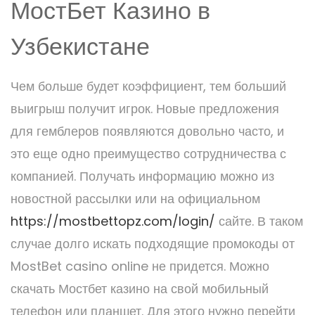
МостБет Казино в
Узбекистане
Чем больше будет коэффициент, тем больший
выигрыш получит игрок. Новые предложения
для гемблеров появляются довольно часто, и
это еще одно преимущество сотрудничества с
компанией. Получать информацию можно из
новостной рассылки или на официальном
https://mostbettopz.com/login/
сайте. В таком
случае долго искать подходящие промокоды от
MostBet casino online не придется. Можно
скачать Мостбет казино на свой мобильный
телефон или планшет. Для этого нужно перейти