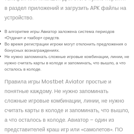
в раздел приложений и загрузить APK файлы на
устройство.
В алгоритме игры Авиатор заложена система периодов
«Отдачи» и «забор» средств.
Во время регистрации игроки могут отклонить предложения о
бонусных вознаграждениях.
Не нужно запоминать сложные игровые комбинации, линии, не
нужно считать карты в колоде и запоминать, что вышло, а что
осталось в колоде.
Правила игры Mostbet Aviator простые и
понятные каждому. Не нужно запоминать
сложные игровые комбинации, линии, не нужно
считать карты в колоде и запоминать, что вышло,
а что осталось в колоде. Авиатор – один из
представителей краш игр или «самолетов». ПО