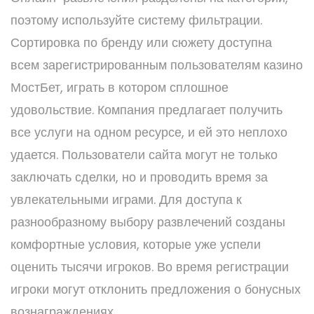
поэтому используйте систему фильтрации.
Сортировка по бренду или сюжету доступна
всем зарегистрированным пользователям казино
МостБет, играть в котором сплошное
удовольствие. Компания предлагает получить
все услуги на одном ресурсе, и ей это неплохо
удается. Пользователи сайта могут не только
заключать сделки, но и проводить время за
увлекательными играми. Для доступа к
разнообразному выбору развлечений созданы
комфортные условия, которые уже успели
оценить тысячи игроков. Во время регистрации
игроки могут отклонить предложения о бонусных
вознаграждениях.