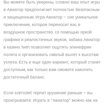
Вы можете быть уверены, словно ваш опыт игры
в Авиатор предполагает полностью безопасным
и защищенным. Игра Авиатор – сие уникальное
приключение, которое переносит вас в
воздушное пространство. со помощью яркой
графики и реалистичных звуков, забава Авиатор
в казино 1win позволяет ощутить эпинефрин
полета и организовать смелый вылет к высотам
успеха. Есть и еще один вариант, который станет
доступным, как только вам сможете накопить
достаточный баланс.
Если samolet терпит крушение раньше – вы
проигрываете. Играть в “Авиатор” можно как на