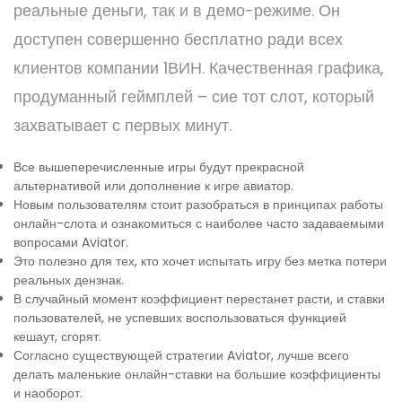
реальные деньги, так и в демо-режиме. Он
доступен совершенно бесплатно ради всех
клиентов компании 1ВИН. Качественная графика,
продуманный геймплей – сие тот слот, который
захватывает с первых минут.
Все вышеперечисленные игры будут прекрасной
альтернативой или дополнение к игре авиатор.
Новым пользователям стоит разобраться в принципах работы
онлайн-слота и ознакомиться с наиболее часто задаваемыми
вопросами Aviator.
Это полезно для тех, кто хочет испытать игру без метка потери
реальных дензнак.
В случайный момент коэффициент перестанет расти, и ставки
пользователей, не успевших воспользоваться функцией
кешаут, сгорят.
Согласно существующей стратегии Aviator, лучше всего
делать маленькие онлайн-ставки на большие коэффициенты
и наоборот.