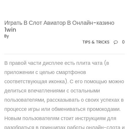
Играть В Слот Авиатор В Онлайн-казино
1win͏
By
TIPS & TRICKS
0
В правой части дисплее есть плита чата (в
приложении с целью смартфонов
соответствующая иконка). С его помощью можно
делиться впечатлениями с остальными
пользователями, рассказывать о своих успехах в
процессе игры или обмениваться промокодами.
Новым пользователям стоит инструкциям для
разобраться в принципах работы онлайн-слота и