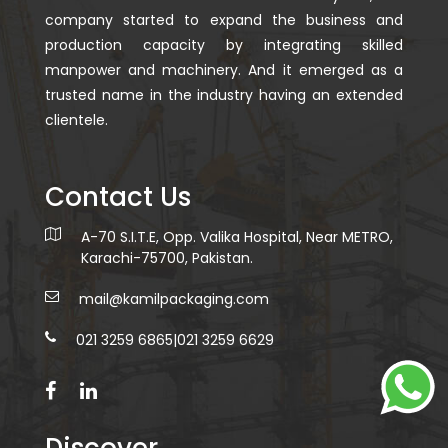
company started to expand the business and
production capacity by integrating skilled
manpower and machinery. And it emerged as a
trusted name in the industry having an extended
clientele.
Contact Us
A-70 S.I.T.E, Opp. Valika Hospital, Near METRO,
Karachi-75700, Pakistan.
mail@kamilpackaging.com
021 3259 6865
|
021 3259 6629