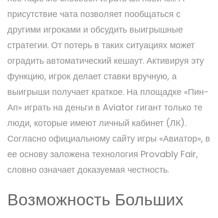
присутствие чата позволяет пообщаться с
другими игроками и обсудить выигрышные
стратегии. От потерь в таких ситуациях может
оградить автоматический кешаут. Активируя эту
функцию, игрок делает ставки вручную, а
выигрыши получает краткое. На площадке «Пин-
Ап» играть на деньги в Aviator гигант только те
люди, которые имеют личный кабинет (ЛК).
Согласно официальному сайту игры «Авиатор», в
ее основу заложена технология Provably Fair,
словно означает доказуемая честность.
Возможность Больших