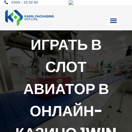
0309 - 33 33 191
ИГРАТЬ В
СЛОТ
АВИАТОР В
ОНЛАЙН-