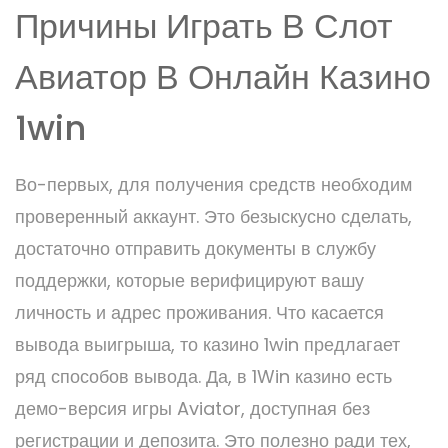
Причины Играть В Слот
Авиатор В Онлайн Казино
1͏win
Во-первых, для получения͏ средств необходим
проверенный аккаунт. Это безыскусно сделать,
достаточно отправить документы в службу
поддержки, которые верифицируют вашу
личность и адрес проживания. Что касается
вывода выигрыша, то казино 1win предлагает
ряд способов вывода. Да, в 1Win казино есть
демо-версия игры Aviator, доступная без
регистрации и депозита. Это полезно ради тех,