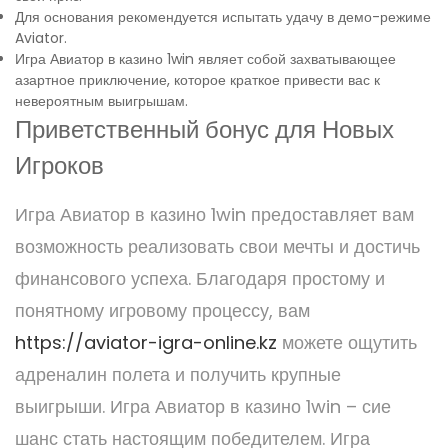
Для основания рекомендуется испытать удачу в демо-режиме
Aviator.
Игра Авиатор в казино 1win являет собой захватывающее
азартное приключение, которое краткое привести вас к
невероятным выигрышам.
Приветственный бонус для Новых
Игроков
Игра Авиатор в казино 1win предоставляет вам
возможность реализовать свои мечты и достичь
финансового успеха. Благодаря простому и
понятному игровому процессу, вам
https://aviator-igra-online.kz
можете ощутить
адреналин полета и получить крупные
выигрыши. Игра Авиатор в казино 1win – сие
шанс стать настоящим победителем. Игра