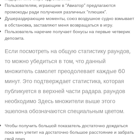
Пользователям, играющим в “Авиатор” предлагаются
промокоды ради получения различных “плюшек”.
Душераздирающие моменты, союз воздушное судно взмывает
в обстановка, заставляют меня возвращаться в игру.
Пользователь наречие получает бонусы на первые четверик
депозита.
Если посмотреть на общую статистику раундов,
то можно убедиться в том, что данный
множитель самолет преодолевает каждые 60
минут. Это подтверждает статистика, которая
публикуется в верхней части радара. раундов
необходимо Здесь множители выше этого
эшелона обозначаются специальным цветом.
Чтобы получить большой показатель достаточно дождаться
пока мяч улетит на достаточно большое расстояние и забрать
свой приз.