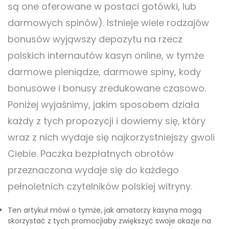
są one oferowane w postaci gotówki, lub
darmowych spinów). Istnieje wiele rodzajów
bonusów wyjąwszy depozytu na rzecz
polskich internautów kasyn online, w tymże
darmowe pieniądze, darmowe spiny, kody
bonusowe i bonusy zredukowane czasowo.
Poniżej wyjaśnimy, jakim sposobem działa
każdy z tych propozycji i dowiemy się, który
wraz z nich wydaje się najkorzystniejszy gwoli
Ciebie. Paczka bezpłatnych obrotów
przeznaczona wydaje się do każdego
pełnoletnich czytelników polskiej witryny.
Ten artykuł mówi o tymże, jak amatorzy kasyna mogą
skorzystać z tych promocjiaby zwiększyć swoje okazje na