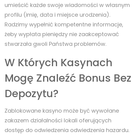
umieścić każde swoje wiadomości w własnym
profilu (imię, data i miejsce urodzenia).
Radzimy wypełnić kompetentne informacje,
żeby wypłata pieniędzy nie zaakceptować
stwarzała gwoli Państwa problemów.
W Których Kasynach
Mogę Znaleźć Bonus Bez
Depozytu?
Zablokowane kasyno może być wywołane
zakazem działalności lokali oferujących
dostęp do odwiedzenia odwiedzenia hazardu.