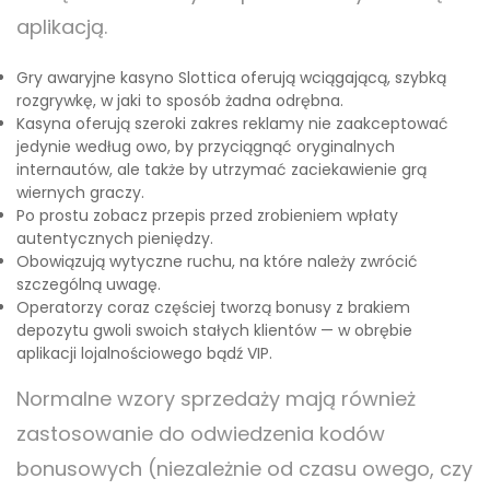
aplikacją.
Gry awaryjne kasyno Slottica oferują wciągającą, szybką
rozgrywkę, w jaki to sposób żadna odrębna.
Kasyna oferują szeroki zakres reklamy nie zaakceptować
jedynie według owo, by przyciągnąć oryginalnych
internautów, ale także by utrzymać zaciekawienie grą
wiernych graczy.
Po prostu zobacz przepis przed zrobieniem wpłaty
autentycznych pieniędzy.
Obowiązują wytyczne ruchu, na które należy zwrócić
szczególną uwagę.
Operatorzy coraz częściej tworzą bonusy z brakiem
depozytu gwoli swoich stałych klientów — w obrębie
aplikacji lojalnościowego bądź VIP.
Normalne wzory sprzedaży mają również
zastosowanie do odwiedzenia kodów
bonusowych (niezależnie od czasu owego, czy