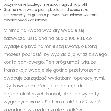
pozyskiwanie każdego miesiąca nagród na profil.
Graj na rzeczywiste pieniądze, lecz od czasu razu
zastrzeżemy, że grając o pożyczki warunkowe, wygrane
również będą warunkowe.
Minimalna kwota wypłaty wydaje się
zazwyczaj ustalona na około 100 PLN, co
wydaje się być najmniejszą kwotą, o którą
możesz poprosić, by wypłacić ją wraz z swego
konta bankowego. Ten próg umożliwia, że
transakcja wydaje się godna przetworzenia i
owocuje zarządzać wydatkami operacyjnymi.
Użytkownikom oferuje się dostęp do
najznamienitszych konsol, stabilne wypłaty
wygranych wraz z Slotica a także możliwość
zażądania w każdej czasie środków