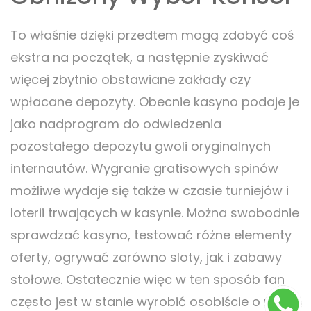
To właśnie dzięki przedtem mogą zdobyć coś
ekstra na początek, a następnie zyskiwać
więcej zbytnio obstawiane zakłady czy
wpłacane depozyty. Obecnie kasyno podaje je
jako nadprogram do odwiedzenia
pozostałego depozytu gwoli oryginalnych
internautów. Wygranie gratisowych spinów
możliwe wydaje się także w czasie turniejów i
loterii trwających w kasynie. Można swobodnie
sprawdzać kasyno, testować różne elementy
oferty, ogrywać zarówno sloty, jak i zabawy
stołowe. Ostatecznie więc w ten sposób fan
często jest w stanie wyrobić osobiście o wiele