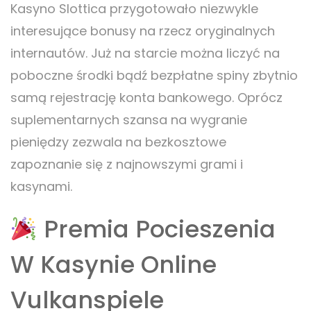
Kasyno Slottica przygotowało niezwykle
interesujące bonusy na rzecz oryginalnych
internautów. Już na starcie można liczyć na
poboczne środki bądź bezpłatne spiny zbytnio
samą rejestrację konta bankowego. Oprócz
suplementarnych szansa na wygranie
pieniędzy zezwala na bezkosztowe
zapoznanie się z najnowszymi grami i
kasynami.
Premia Pocieszenia
W Kasynie Online
Vulkanspiele