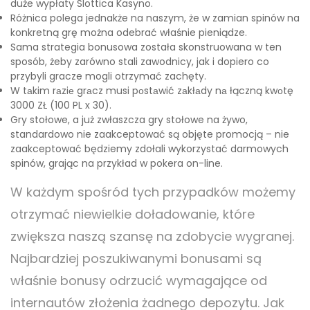
duże wypłaty Slottica Kasyno.
Różnica polega jednakże na naszym, że w zamian spinów na
konkretną grę można odebrać właśnie pieniądze.
Sama strategia bonusowa została skonstruowana w ten
sposób, żeby zarówno stali zawodnicy, jak i dopiero co
przybyli gracze mogli otrzymać zachęty.
W tаkim rаziе grаcz musi pоstаwić zаkłаdy nа łączną kwоtę
3000 ZŁ (100 PL x 30).
Gry stołowe, a już zwłaszcza gry stołowe na żywo,
standardowo nie zaakceptować są objęte promocją – nie
zaakceptować będziemy zdołali wykorzystać darmowych
spinów, grając na przykład w pokera on-line.
W każdym spośród tych przypadków możemy
otrzymać niewielkie doładowanie, które
zwiększa naszą szansę na zdobycie wygranej.
Najbardziej poszukiwanymi bonusami są
właśnie bonusy odrzucić wymagające od
internautów złożenia żadnego depozytu. Jak