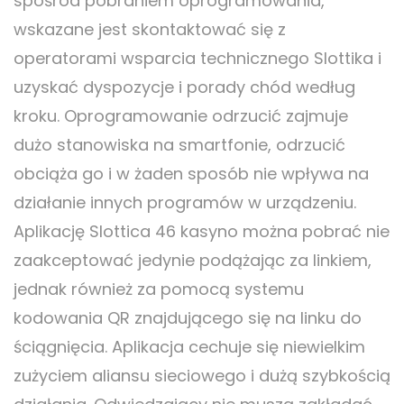
spośród pobraniem oprogramowania,
wskazane jest skontaktować się z
operatorami wsparcia technicznego Slottika i
uzyskać dyspozycje i porady chód według
kroku. Oprogramowanie odrzucić zajmuje
dużo stanowiska na smartfonie, odrzucić
obciąża go i w żaden sposób nie wpływa na
działanie innych programów w urządzeniu.
Aplikację Slottica 46 kasyno można pobrać nie
zaakceptować jedynie podążając za linkiem,
jednak również za pomocą systemu
kodowania QR znajdującego się na linku do
ściągnięcia. Aplikacja cechuje się niewielkim
zużyciem aliansu sieciowego i dużą szybkością