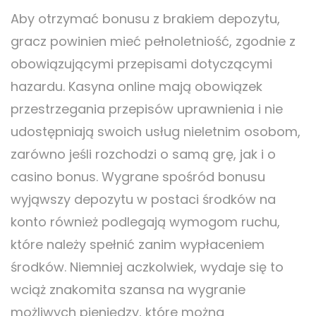
Aby otrzymać bonusu z brakiem depozytu,
gracz powinien mieć pełnoletniość, zgodnie z
obowiązującymi przepisami dotyczącymi
hazardu. Kasyna online mają obowiązek
przestrzegania przepisów uprawnienia i nie
udostępniają swoich usług nieletnim osobom,
zarówno jeśli rozchodzi o samą grę, jak i o
casino bonus. Wygrane spośród bonusu
wyjąwszy depozytu w postaci środków na
konto również podlegają wymogom ruchu,
które należy spełnić zanim wypłaceniem
środków. Niemniej aczkolwiek, wydaje się to
wciąż znakomita szansa na wygranie
możliwych pieniędzy, które można