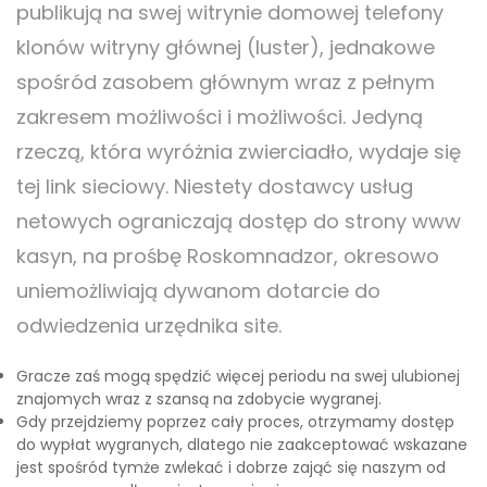
publikują na swej witrynie domowej telefony
klonów witryny głównej (luster), jednakowe
spośród zasobem głównym wraz z pełnym
zakresem możliwości i możliwości. Jedyną
rzeczą, która wyróżnia zwierciadło, wydaje się
tej link sieciowy. Niestety dostawcy usług
netowych ograniczają dostęp do strony www
kasyn, na prośbę Roskomnadzor, okresowo
uniemożliwiają dywanom dotarcie do
odwiedzenia urzędnika site.
Gracze zaś mogą spędzić więcej periodu na swej ulubionej
znajomych wraz z szansą na zdobycie wygranej.
Gdy przejdziemy poprzez cały proces, otrzymamy dostęp
do wypłat wygranych, dlatego nie zaakceptować wskazane
jest spośród tymże zwlekać i dobrze zająć się naszym od