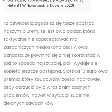
Darmowych Spinów Bez Depozytu (jumanji,
Netent) W Nowatorskim Kasynie 2020!
I z pewnością zgodzisz się także spośród
naszym biurem, że jest owo podaż, która
faktycznie nie zaakceptować ma
zasadniczych niedoskonałości. A owo
oznacza, że powinno się z niej skorzystać w
jaki to sposób najszybciej, póki wydaje się
kobieta jeszcze dostępna. Slottica 10 euro owo
premia, który zbudowany został naprawdę,
żeby odrzucić było wraz z nim żadnych
problemów, nawet w sytuacji zupełnie
zielonych zawodników.