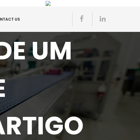
NTACT US
DE UM
E
RTIGO