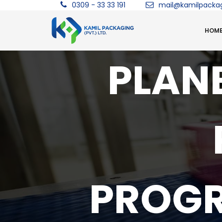
0309 - 33 33 191
mail@kamilpacka
HOM
PLAN
PROG