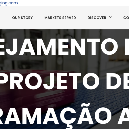
ging.com
E
OUR STORY
MARKETS SERVED
DISCOVER
CO
EJAMENTO 
PROJETO D
RAMAÇÃO A