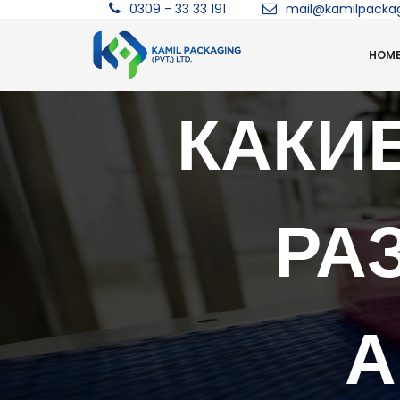
0309 - 33 33 191
mail@kamilpacka
HOM
КАКИ
РА
А