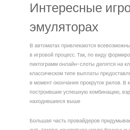
Интересные игро
эмуляторах
В автоматах привлекаются всевозможны
в игровой процесс. Так, по виду форми
пиктограмм онлайн-слоты делятся на кл
классическом типе выплаты предоставл
в момент окончания прокруток рилов. В 
построившие успешную комбинацию, взр
находившиеся выше
Большая часть провайдеров придумываю
суть такова: конкретное число бонусных