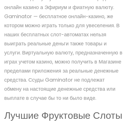
онлайн казино а Эфириум и фиатную валюту.
Gaminator — бесплатное онлайн-казино, же
котором можно играть только для увеселения. В
наших бесплатных слот-автоматах нельзя
выиграть реальные деньги также товары и
услуги. Виртуальную валюту, предназначенную в
играх учетом казино, можно получить в Магазине
пределами приложения за реальные денежные
средства. Ссуды Gaminator не подлежат
обмену на настоящие денежные средства или
выплате в случае бы то ни было виде.
Лучшие Фруктовые Слоты