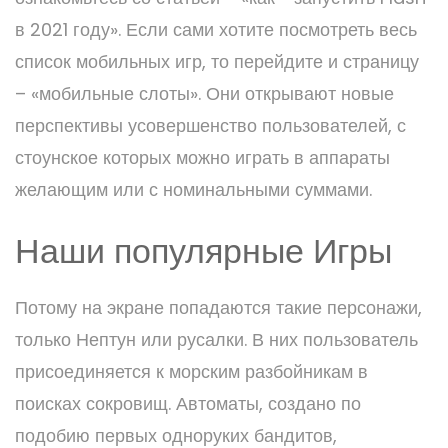
в 2021 году». Если сами хотите посмотреть весь
список мобильных игр, то перейдите и страницу
– «мобильные слоты». Они открывают новые
перспективы усовершенство пользователей, с
стоунское которых можно играть в аппараты
желающим или с номинальными суммами.
Наши популярные Игры
Потому на экране попадаются такие персонажи,
только Нептун или русалки. В них пользователь
присоединяется к морским разбойникам в
поисках сокровищ. Автоматы, создано по
подобию первых одноруких бандитов,