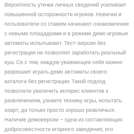
Вероятность утечки личных сведений усиливает
повышенной осторожности игроков. Новички и
пользователи со стажем начинают ознакомление
с новыми площадками и в режиме демо игровые
автоматы испытывают. Тест-версия без
регистрации не позволяет заработать реальный
куш. Со с тем, каждую уважающее себя казино
разрешает играть демо автоматы своего
каталога без регистрации. Такой подход
позволяли увеличить интерес клиентов к
развлечениям, узнаете технику игры, испытать
азарт, да только просто хорошо развлечься.
Наличие демоверсии – одна из составляющих
добросовестности игорного заведения, его