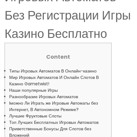
Без Регистрации Игры
Казино Бесплатно
Content
Типы Игровых Автоматов В Онлайн-казино
Мир Игровых Автоматов И Онлайн Слотов В
Казино Gametwist!
Наши популярные Игры
Разнообразие Игровых Автоматов
Iможно Ли Играть же Игровые Автоматы без
Интернет, В Автономном Режиме?
Лучшие Фруктовые Слоты
Топ Лучших Бесплатных Игровых Автоматов
Приветственные Бонусы Для Слотов без
Вложений