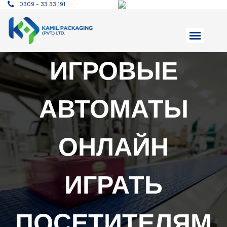
0309 - 33 33 191
ИГРОВЫЕ
АВТОМАТЫ
ОНЛАЙН
ИГРАТЬ
ПОСЕТИТЕЛЯМ