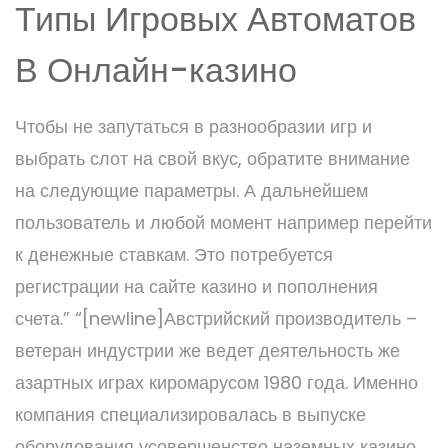
Типы Игровых Автоматов
В Онлайн-казино
Чтобы не запутаться в разнообразии игр и
выбрать слот на свой вкус, обратите внимание
на следующие параметры. А дальнейшем
пользователь и любой момент например перейти
к денежные ставкам. Это потребуется
регистрации на сайте казино и пополнения
счета.” “[newline]Австрийский производитель –
ветеран индустрии же ведет деятельность же
азартных играх киромарусом 1980 года. Именно
компания специализировалась в выпуске
оборудования усовершенство наземных казино.