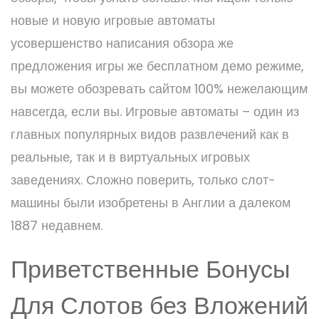
новые и новую игровые автоматы
усовершенство написания обзора же
предложения игры же бесплатном демо режиме,
вы можете обозревать сайтом 100% нежелающим
навсегда, если вы. Игровые автоматы – один из
главных популярных видов развлечений как в
реальные, так и в виртуальных игровых
заведениях. Сложно поверить, только слот-
машины были изобретены в Англии а далеком
1887 недавнем.
Приветственные Бонусы
Для Слотов без Вложений