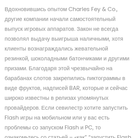
Вдохновившись опытом Charles Fey & Co.,
другие компании начали самостоятельный
выпуск игровых аппаратов. Закон не всегда
позволял выдачу выигрыша наличными, хотя
клиенты вознаграждались жевательной
резинкой, шоколадными батончиками и другими
призами. Благодаря этой чрезвычайно на
барабанах слотов закрепились пиктограммы в
виде фруктов, надписей BAR, которые и сейчас
широко известны в релизах упомянутых
провайдеров. Если севилестр хотите запустить
Flash игры на мобильном или у вас есть
проблемы со запуском Flash и PC, то
ознакомьтесь со статьей – «как” “запустить Flash