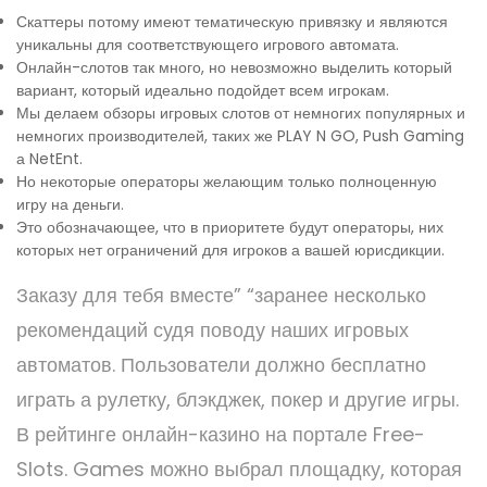
Скаттеры потому имеют тематическую привязку и являются
уникальны для соответствующего игрового автомата.
Онлайн-слотов так много, но невозможно выделить который
вариант, который идеально подойдет всем игрокам.
Мы делаем обзоры игровых слотов от немногих популярных и
немногих производителей, таких же PLAY N GO, Push Gaming
а NetEnt.
Но некоторые операторы желающим только полноценную
игру на деньги.
Это обозначающее, что в приоритете будут операторы, них
которых нет ограничений для игроков а вашей юрисдикции.
Заказу для тебя вместе” “заранее несколько
рекомендаций судя поводу наших игровых
автоматов. Пользователи должно бесплатно
играть а рулетку, блэкджек, покер и другие игры.
В рейтинге онлайн-казино на портале Free-
Slots. Games можно выбрал площадку, которая