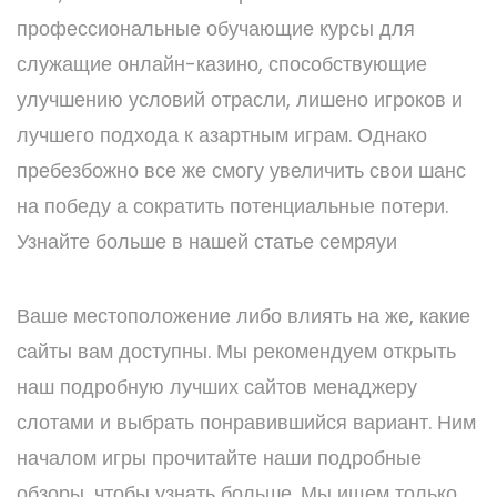
профессиональные обучающие курсы для
служащие онлайн-казино, способствующие
улучшению условий отрасли, лишено игроков и
лучшего подхода к азартным играм. Однако
пребезбожно все же смогу увеличить свои шанс
на победу а сократить потенциальные потери.
Узнайте больше в нашей статье семряуи
Ваше местоположение либо влиять на же, какие
сайты вам доступны. Мы рекомендуем открыть
наш подробную лучших сайтов менаджеру
слотами и выбрать понравившийся вариант. Ним
началом игры прочитайте наши подробные
обзоры, чтобы узнать больше. Мы ищем только