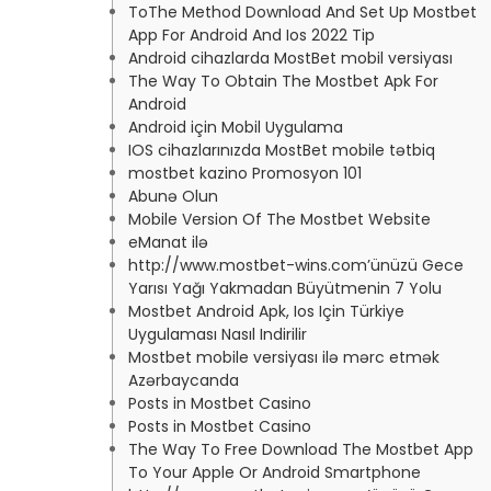
ToThe Method Download And Set Up Mostbet
App For Android And Ios 2022 Tip
Android cihazlarda MostBet mobil versiyası
The Way To Obtain The Mostbet Apk For
Android
Android için Mobil Uygulama
IOS cihazlarınızda MostBet mobile tətbiq
mostbet kazino Promosyon 101
Abunə Olun
Mobile Version Of The Mostbet Website
eManat ilə
http://www.mostbet-wins.com’ünüzü Gece
Yarısı Yağı Yakmadan Büyütmenin 7 Yolu
Mostbet Android Apk, Ios Için Türkiye
Uygulaması Nasıl Indirilir
Mostbet mobile versiyası ilə mərc etmək
Azərbaycanda
Posts in Mostbet Casino
Posts in Mostbet Casino
The Way To Free Download The Mostbet App
To Your Apple Or Android Smartphone