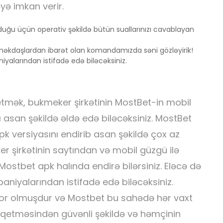
ə imkan verir.
lduğu üçün operativ şəkildə bütün suallarınızı cavablayan
məkdaşlardan ibarət olan komandamızda səni gözləyirik!
iyalarından istifadə edə biləcəksiniz.
 etmək, bukmeker şirkətinin MostBet-in mobil
ı asan şəkildə əldə edə biləcəksiniz. MostBet
k versiyasını endirib asan şəkildə çox az
r şirkətinin saytından və mobil güzgü ilə
ostbet apk halında endirə bilərsiniz. Eləcə də
paniyalarından istifadə edə biləcəksiniz.
aktor olmuşdur və Mostbet bu sahədə hər vaxt
biqetməsindən güvənli şəkildə və həmçinin