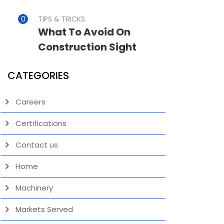
TIPS & TRICKS
What To Avoid On
Construction Sight
CATEGORIES
Careers
Certifications
Contact us
Home
Machinery
Markets Served