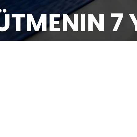
ÜTMENIN 7 