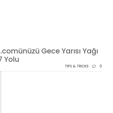
.comünüzü Gece Yarısı Yağı
 Yolu
TIPS & TRICKS
0