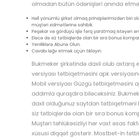
olmadan bütün ödənişləri anında etməy
Həll yönümlü şirkət olmaq prinsiplərimizdən biri o
müştəri xidmətlərinə sahibik.
Peşəkar və gördüyü işlə fərq yaratmaq istəyən ə
Eləcə də siz tətbiqlərdə olan bir sıra bonus kompan
Yeniliklərə Abunə Olun.
Cavabı ləğv etmək üçün tıklayın.
Bukmeker şirkətində daxil olub axtarış
versiyası tətbiqetməsini apk versiyasın
Mobil versiyası Güzgü tətbiqetməsini ap
addımla quraşdıra biləcəksiniz. Bukmeke
daxil olduğunuz saytdan tətbiqetməni M
siz tətbiqlərdə olan bir sıra bonus kom
Müştəri təhlükəsizliyi hər vaxt əsas f
xüsusi diqqət göstərir. Mostbet-in tət