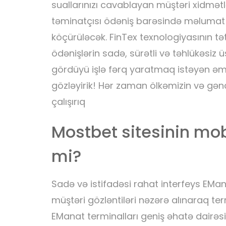
suallarınızı cavablayan müştəri xidmətl
təminatçısı ödəniş barəsində məlumat
köçürüləcək. FinTex texnologiyasının t
ödənişlərin sadə, sürətli və təhlükəsiz
gördüyü işlə fərq yaratmaq istəyən ə
gözləyirik! Hər zaman ölkəmizin və gən
çalışırıq
Mostbet sitesinin mob
mi?
Sadə və istifadəsi rahat interfeys EMan
müştəri gözləntiləri nəzərə alınaraq ter
EManat terminalları geniş əhatə dairəsi